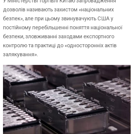
У Міністерстві торгівлі Китаю запровадження
дозволів називають захистом «національних
безпек», але при цьому звинувачують США у
постійному перебільшенні поняття національної
безпеки, зловживанні заходами експортного
контролю та практиці до «односторонніх актів
залякування».