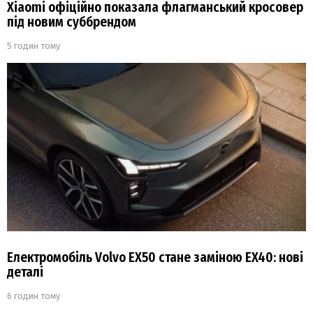
Xiaomi офіційно показала флагманський кросовер
під новим суббрендом
5 годин тому
Електромобіль Volvo EX50 стане заміною EX40: нові
деталі
6 годин тому