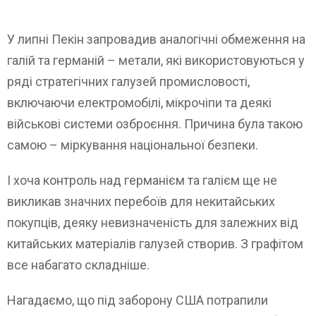
У липні Пекін запровадив аналогічні обмеження на
галій та германій – метали, які використовуються у
ряді стратегічних галузей промисловості,
включаючи електромобілі, мікрочіпи та деякі
військові системи озброєння. Причина була такою
самою – міркування національної безпеки.
І хоча контроль над германієм та галієм ще не
викликав значних перебоїв для некитайських
покупців, деяку невизначеність для залежних від
китайських матеріалів галузей створив. З графітом
все набагато складніше.
Нагадаємо, що під заборону США потрапили