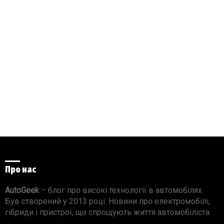
Про нас
AutoGeek
– блог про високі технології в автомобілях.
Був створений у 2013 році. Новини про електромобілі,
гібриди і пристрої, що спрощують життя автомобіліста.