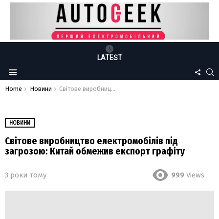
LATEST
FOLLO
S
Menu
US
You are here:
Home
Новини
Світове виробництво електромобілів під загрозою: Китай обмежив експорт графіту
НОВИНИ
Світове виробництво електромобілів під
загрозою: Китай обмежив експорт графіту
3 роки тому
999
Views