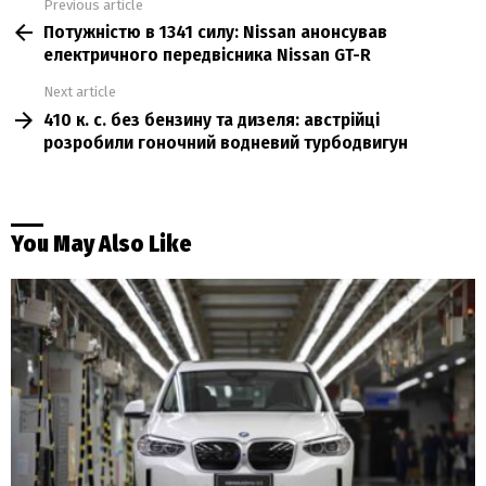
Previous article
See
Потужністю в 1341 силу: Nissan анонсував
more
електричного передвісника Nissan GT-R
Next article
410 к. с. без бензину та дизеля: австрійці
розробили гоночний водневий турбодвигун
You May Also Like