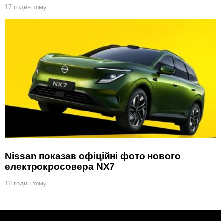
17 годин тому
Nissan показав офіційні фото нового
електрокросовера NX7
18 годин тому