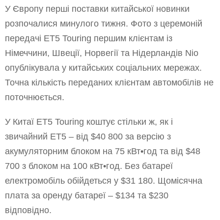
У Європу перші поставки китайської новинки
розпочалися минулого тижня. Фото з церемоній
передачі ET5 Touring першим клієнтам із
Німеччини, Швеції, Норвегії та Нідерландів Nio
опублікувала у китайських соціальних мережах.
Точна кількість переданих клієнтам автомобілів не
поточнюється.
У Китаї ET5 Touring коштує стільки ж, як і
звичайний ET5 – від $40 800 за версію з
акумуляторним блоком на 75 кВт•год та від $48
700 з блоком на 100 кВт•год. Без батареї
електромобіль обійдеться у $31 180. Щомісячна
плата за оренду батареї – $134 та $230
відповідно.