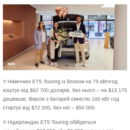
У Німеччині ET5 Touring із блоком на 75 кВт•год
коштує від $62 700 доларів, без нього – на $13 175
дешевше. Версія з батарей ємністю 100 кВт год
стартує від $72 200, без неї – $50 000.
У Нідерландах ET5 Touring обійдеться