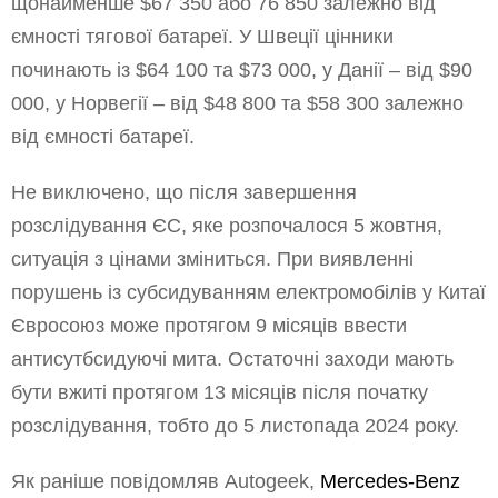
щонайменше $67 350 або 76 850 залежно від
ємності тягової батареї. У Швеції цінники
починають із $64 100 та $73 000, у Данії – від $90
000, у Норвегії – від $48 800 та $58 300 залежно
від ємності батареї.
Не виключено, що після завершення
розслідування ЄС, яке розпочалося 5 жовтня,
ситуація з цінами зміниться. При виявленні
порушень із субсидуванням електромобілів у Китаї
Євросоюз може протягом 9 місяців ввести
антисутбсидуючі мита. Остаточні заходи мають
бути вжиті протягом 13 місяців після початку
розслідування, тобто до 5 листопада 2024 року.
Як раніше повідомляв Autogeek,
Mercedes-Benz