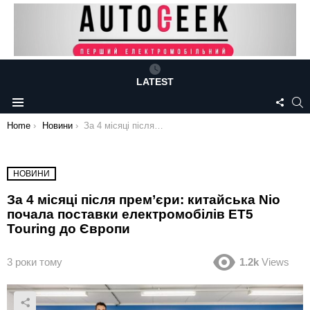
LATEST
FOLL
S
Menu
US
You are here:
Home
Новини
За 4 місяці після прем’єри: китайська Nio почала поставки електромобілів ET5 Touring до Європи
НОВИНИ
За 4 місяці після прем’єри: китайська Nio
почала поставки електромобілів ET5
Touring до Європи
3 роки тому
1.2k
Views