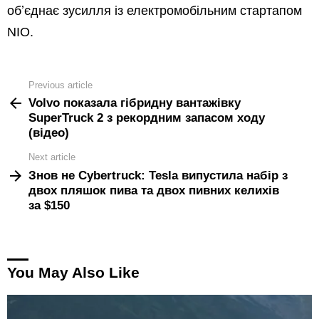
обʼєднає зусилля із електромобільним стартапом
NIO.
Previous article
See
Volvo показала гібридну вантажівку
more
SuperTruck 2 з рекордним запасом ходу
(відео)
Next article
Знов не Cybertruck: Tesla випустила набір з
двох пляшок пива та двох пивних келихів
за $150
You May Also Like