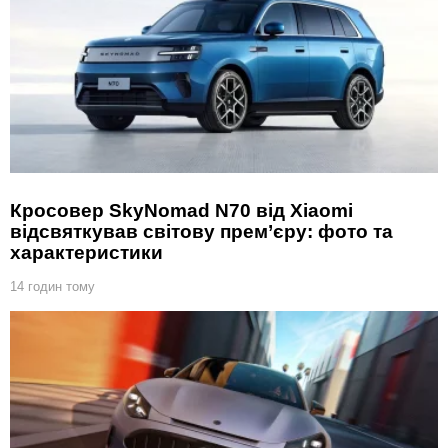
Кросовер SkyNomad N70 від Xiaomi
відсвяткував світову прем’єру: фото та
характеристики
14 годин тому