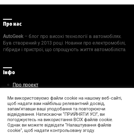
Про нас
AutoGeek
– блог про високі технології в автомобілях.
Був створений у 2013 році. Новини про електромобілі,
гібриди і пристрої, що спрощують життя автомобіліста.
Інфо
Про проект
Реклама на сайті
Правила використання матеріалів
Ми використовуємо файли cookie на нашому веб-сайті,
щоб надати вам найбільш релевантний досвід,
запам’ятавши ваші уподобання та повторюючи
відвідування. Натискаючи “ПРИЙНЯТИ УСІ”, ви
погоджуєтесь на використання ВСІХ файлів cookie.
Підпишись на AutoGeek!
Однак ви можете відвідати "Налаштування файлів
cookie", щоб надати контрольовану згоду.
facebook
twitter
instagram
youtube
tumblr
linkedin