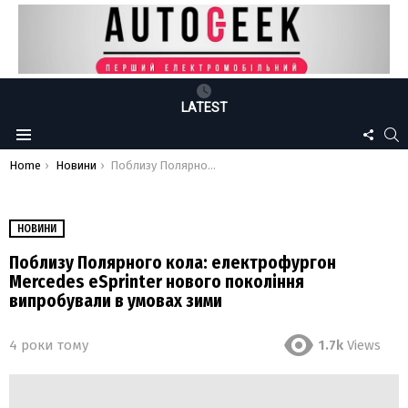
LATEST
FOLLO
S
Menu
US
You are here:
Home
Новини
Поблизу Полярного кола: електрофургон Mercedes eSprinter нового покоління випробували в умовах зими
НОВИНИ
Поблизу Полярного кола: електрофургон
Mercedes eSprinter нового покоління
випробували в умовах зими
4 роки тому
1.7k
Views