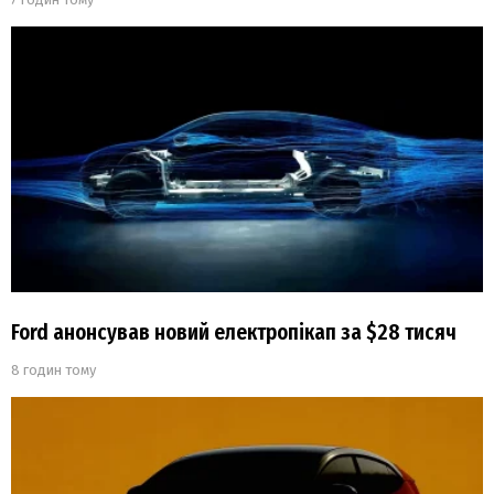
Ford анонсував новий електропікап за $28 тисяч
8 годин тому