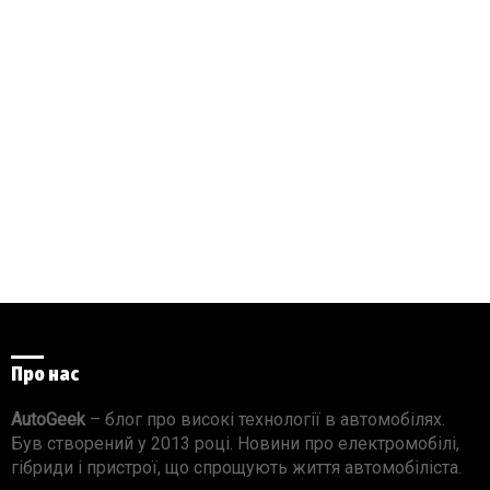
Про нас
AutoGeek
– блог про високі технології в автомобілях.
Був створений у 2013 році. Новини про електромобілі,
гібриди і пристрої, що спрощують життя автомобіліста.