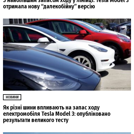
З найбільшим запасом ходу у лінійці: Tesla Model 3
отримала нову “далекобійну” версію
НОВИНИ
Як різні шини впливають на запас ходу
електромобіля Tesla Model 3: опубліковано
результати великого тесту