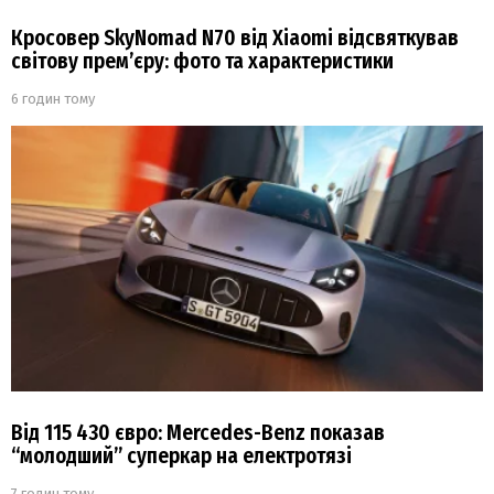
Кросовер SkyNomad N70 від Xiaomi відсвяткував
світову прем’єру: фото та характеристики
6 годин тому
Від 115 430 євро: Mercedes-Benz показав
“молодший” суперкар на електротязі
7 годин тому