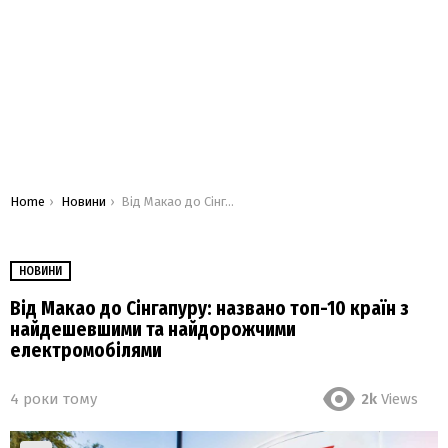
You are here:
Home
Новини
Від Макао до Сінгапуру: названо топ-10 країн з найдешевшими та найдорожчими електромобілями
НОВИНИ
Від Макао до Сінгапуру: названо топ-10 країн з
найдешевшими та найдорожчими
електромобілями
4 роки тому
2k
Views