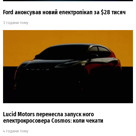
Ford анонсував новий електропікап за $28 тисяч
3 години тому
Lucid Motors перенесла запуск ного
електрокросовера Cosmos: коли чекати
4 години тому