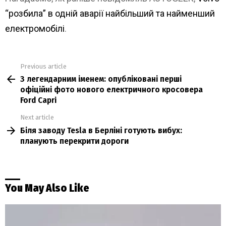
“розбила” в одній аварії найбільший та найменший
електромобілі
.
Previous article
See
З легендарним іменем: опубліковані перші
more
офіційні фото нового електричного кросовера
Ford Capri
Next article
Біля заводу Tesla в Берліні готують вибух:
планують перекрити дороги
You May Also Like