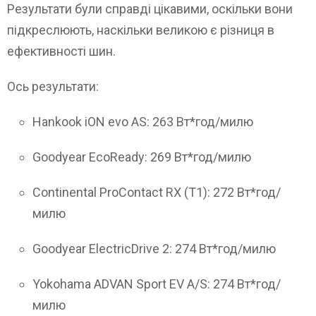
Результати були справді цікавими, оскільки вони
підкреслюють, наскільки великою є різниця в
ефективності шин.
Ось результати:
Hankook iON evo AS: 263 Вт*год/милю
Goodyear EcoReady: 269 Вт*год/милю
Continental ProContact RX (T1): 272 Вт*год/
милю
Goodyear ElectricDrive 2: 274 Вт*год/милю
Yokohama ADVAN Sport EV A/S: 274 Вт*год/
милю