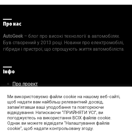
Про нас
AutoGeek
– блог про високі технології в автомобілях.
Був створений у 2013 році. Новини про електромобілі,
гібриди і пристрої, що спрощують життя автомобіліста.
Інфо
Про проект
Реклама на сайті
Ми використовуємо файли cookie на нашому веб-сайті,
Правила використання матеріалів
щоб надати вам найбільш релевантний досвід,
запам’ятавши ваші уподобання та повторюючи
відвідування. Натискаючи “ПРИЙНЯТИ УСІ”, ви
погоджуєтесь на використання ВСІХ файлів cookie.
Підпишись на AutoGeek!
Однак ви можете відвідати "Налаштування файлів
cookie", щоб надати контрольовану згоду.
facebook
twitter
instagram
youtube
tumblr
linkedin