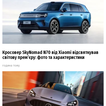
Кросовер SkyNomad N70 від Xiaomi відсвяткував
світову прем’єру: фото та характеристики
година тому