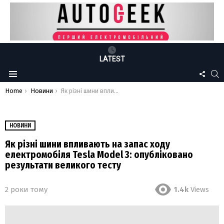
LATEST
FOLLO
S
Menu
US
You are here:
Home
Новини
Як різні шини впливають на запас ходу електромобіля Tesla Model 3: опубліковано результати великого тесту
НОВИНИ
Як різні шини впливають на запас ходу
електромобіля Tesla Model 3: опубліковано
результати великого тесту
2 роки тому
1.4k
Views