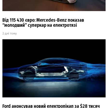
Від 115 430 євро: Mercedes-Benz показав
“молодший” суперкар на електротязі
2 дні тому
Ford анонсував новий електропікап за $28 тисяч