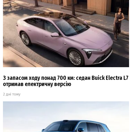
З запасом ходу понад 700 км: седан Buick Electra L7
отримав електричну версію
2 дні тому