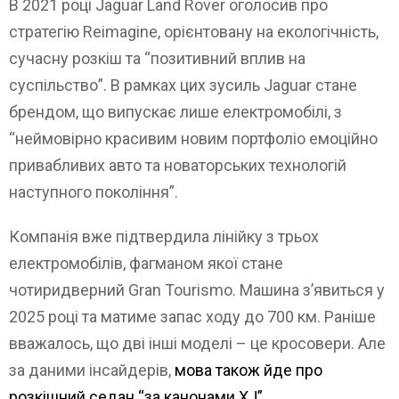
В 2021 році Jaguar Land Rover оголосив про
стратегію Reimagine, орієнтовану на екологічність,
сучасну розкіш та “позитивний вплив на
суспільство”. В рамках цих зусиль Jaguar стане
брендом, що випускає лише електромобілі, з
“неймовірно красивим новим портфоліо емоційно
привабливих авто та новаторських технологій
наступного покоління”.
Компанія вже підтвердила лінійку з трьох
електромобілів, фагманом якої стане
чотиридверний Gran Tourismo. Машина з’явиться у
2025 році та матиме запас ходу до 700 км. Раніше
вважалось, що дві інші моделі – це кросовери. Але
за даними інсайдерів,
мова також йде про
розкішний седан “за канонами XJ”
.