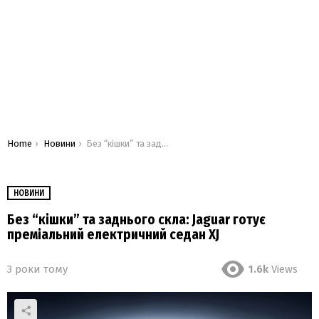
You are here:
Home
Новини
Без “кішки” та заднього скла: Jaguar готує преміальний електричний седан XJ
НОВИНИ
Без “кішки” та заднього скла: Jaguar готує
преміальний електричний седан XJ
3 роки тому
1.6k
Views