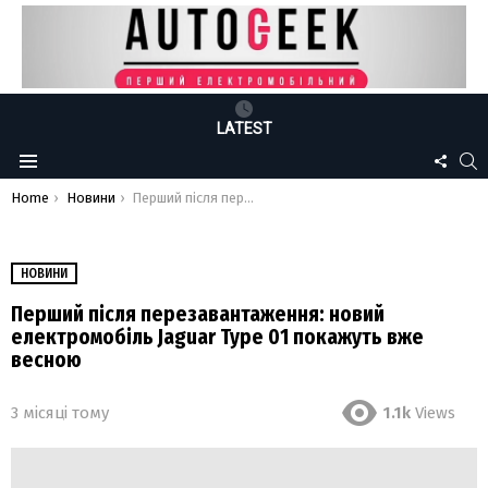
LATEST
FOLLO
S
Menu
US
You are here:
Home
Новини
Перший після перезавантаження: новий електромобіль Jaguar Type 01 покажуть вже весною
НОВИНИ
Перший після перезавантаження: новий
електромобіль Jaguar Type 01 покажуть вже
весною
3 місяці тому
1.1k
Views