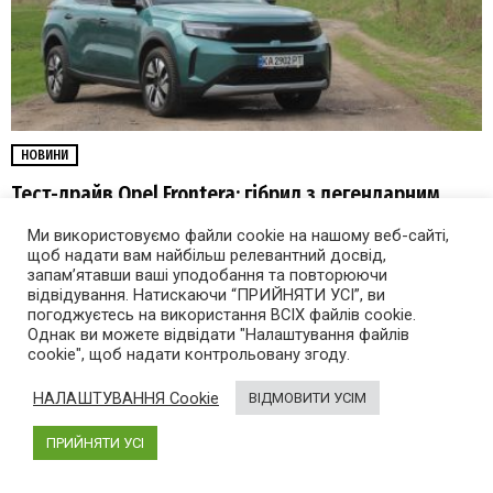
НОВИНИ
Тест-драйв Opel Frontera: гібрид з легендарним
іменем
Ми використовуємо файли cookie на нашому веб-сайті,
щоб надати вам найбільш релевантний досвід,
запам’ятавши ваші уподобання та повторюючи
відвідування. Натискаючи “ПРИЙНЯТИ УСІ”, ви
погоджуєтесь на використання ВСІХ файлів cookie.
Однак ви можете відвідати "Налаштування файлів
cookie", щоб надати контрольовану згоду.
НАЛАШТУВАННЯ Cookie
ВІДМОВИТИ УСІМ
ПРИЙНЯТИ УСІ