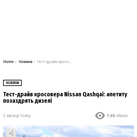
You are here:
Home
Новини
Тест-драйв кросовера Nissan Qashqai: апетиту позаздрять дизелі
НОВИНИ
Тест-драйв кросовера Nissan Qashqai: апетиту
позаздрять дизелі
3 місяці тому
1.6k
Views