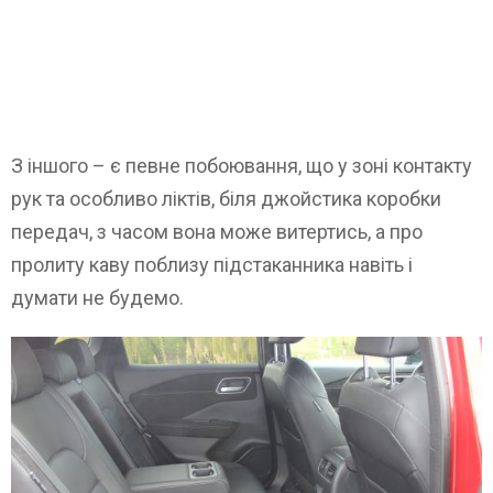
З іншого – є певне побоювання, що у зоні контакту
рук та особливо ліктів, біля джойстика коробки
передач, з часом вона може витертись, а про
пролиту каву поблизу підстаканника навіть і
думати не будемо.