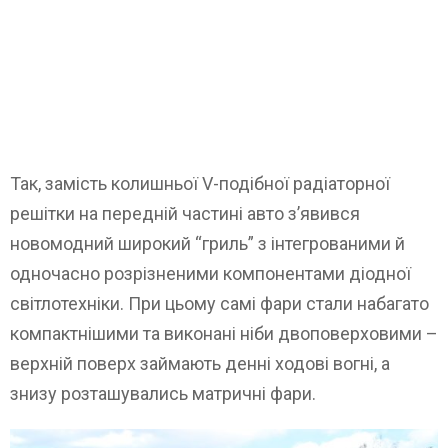
Так, замість колишньої V-подібної радіаторної
решітки на передній частині авто з’явився
новомодний широкий “гриль” з інтегрованими й
одночасно розрізненими компонентами діодної
світлотехніки. При цьому самі фари стали набагато
компактнішими та виконані ніби двоповерховими –
верхній поверх займають денні ходові вогні, а
знизу розташувались матричні фари.