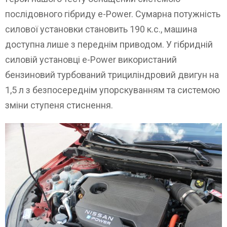
послідовного гібриду e-Power. Сумарна потужність
силової установки становить 190 к.с., машина
доступна лише з переднім приводом. У гібридній
силовій установці e-Power використаний
бензиновий турбований трициліндровий двигун на
1,5 л з безпосереднім упорскуванням та системою
зміни ступеня стиснення.