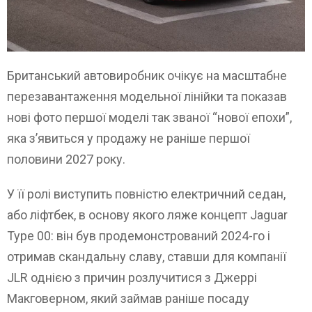
Британський автовиробник очікує на масштабне
перезавантаження модельної лінійки та показав
нові фото першої моделі так званої “нової епохи”,
яка з’явиться у продажу не раніше першої
половини 2027 року.
У її ролі виступить повністю електричний седан,
або ліфтбек, в основу якого ляже концепт Jaguar
Type 00: він був продемонстрований 2024-го і
отримав скандальну славу, ставши для компанії
JLR однією з причин розлучитися з Джеррі
Макговерном, який займав раніше посаду