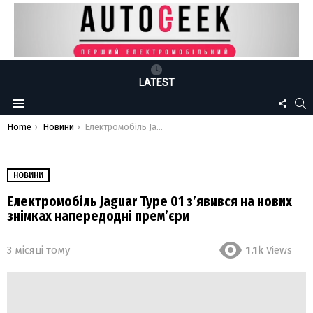
LATEST
FOLLO
S
Menu
US
You are here:
Home
Новини
Електромобіль Jaguar Type 01 з’явився на нових знімках напередодні прем’єри
НОВИНИ
Електромобіль Jaguar Type 01 з’явився на нових
знімках напередодні прем’єри
3 місяці тому
1.1k
Views