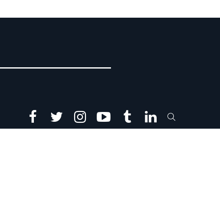
facebook
twitter
instagram
youtube
tumblr
linkedin
SEARCH