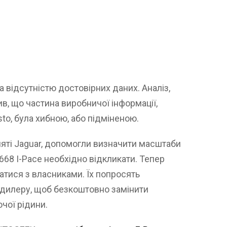
 відсутністю достовірних даних. Аналіз,
в, що частина виробничої інформації,
to, була хибною, або підміненою.
йняті Jaguar, допомогли визначити масштаби
668 I-Pace необхідно відкликати. Тепер
атися з власниками. Їх попросять
 дилеру, щоб безкоштовно замінити
чої рідини.