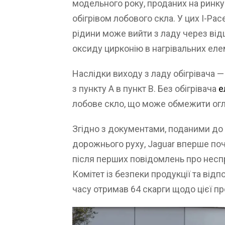
модельного року, проданих на ринку
обігрівом лобового скла. У цих I-P
рідини може вийти з ладу через від
оксиду цирконію в нагрівальних еле
Наслідки виходу з ладу обігрівача —
з пункту А в пункт В. Без обігрівача
е
лобове скло, що може обмежити огля
Згідно з документами, поданими до 
дорожнього руху, Jaguar вперше по
після перших повідомлень про неспра
Комітет із безпеки продукції та відп
часу отримав 64 скарги щодо цієї п