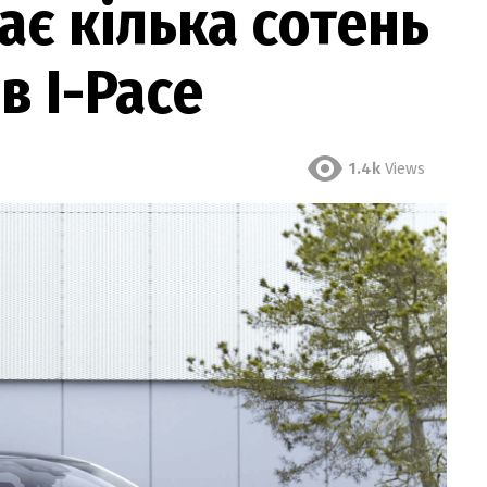
ає кілька сотень
в I-Pace
1.4k
Views