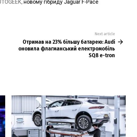
AUTOGEEK,
новому гібриду Jaguar F-Pace
Next article
Отримав на 23% більшу батарею: Audi
оновила флагманський електромобіль
SQ8 e-tron