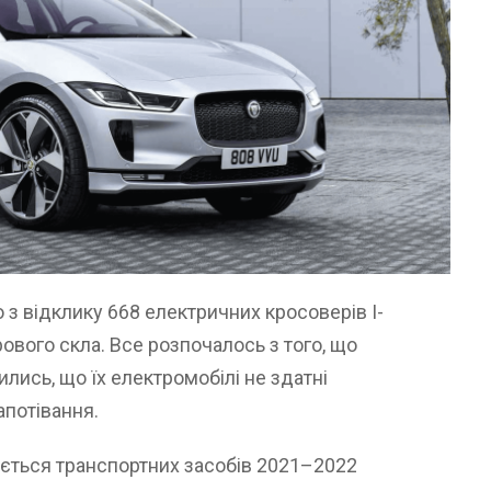
 з відклику 668 електричних кросоверів I-
ового скла. Все розпочалось з того, що
ись, що їх електромобілі не здатні
апотівання.
ується транспортних засобів 2021–2022