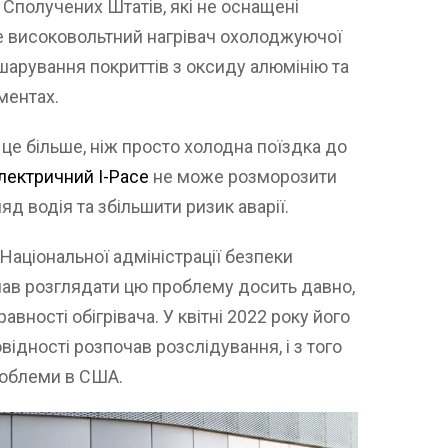
 Сполучених Штатів, які не оснащені
ace високовольтний нагрівач охолоджуючої
шарування покриттів з оксиду алюмінію та
ментах.
 це більше, ніж просто холодна поїздка до
лектричний I-Pace
не може розморозити
д водія та збільшити ризик аварії.
Національної адміністрації безпеки
чав розглядати цю проблему досить давно,
вності обігрівача. У квітні 2022 року його
овідності розпочав розслідування, і з того
роблеми в США.