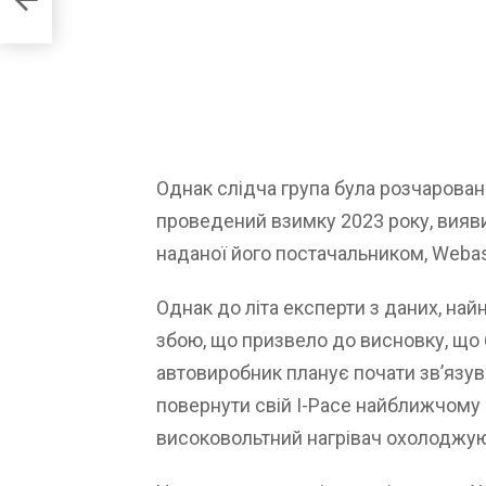
Однак слідча група була розчарована
проведений взимку 2023 року, вияви
наданої його постачальником, Webas
Однак до літа експерти з даних, на
збою, що призвело до висновку, що 
автовиробник планує почати зв’язув
повернути свій I-Pace найближчому
високовольтний нагрівач охолоджую