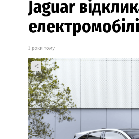
Jaguar відклик
електромобілі
3 роки тому