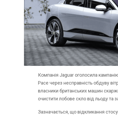
Компанія Jaguar оголосила кампанію
Pace через несправність обдуву вітр
власники британських машин скаржил
очистити лобове скло від льоду та з
Зазначається, що відкликання стос