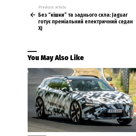
Previous article
See
Без “кішки” та заднього скла: Jaguar
more
готує преміальний електричний седан
XJ
You May Also Like