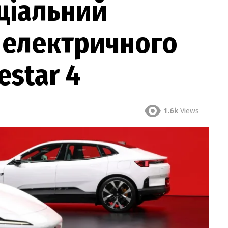
ціальний
 електричного
estar 4
1.6k
Views