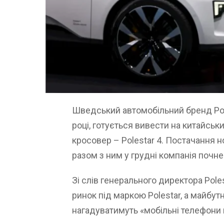
Шведський автомобільний бренд Pole
році, готується вивести на китайсь
кросовер – Polestar 4. Постачання но
разом з ним у грудні компанія почн
Зі слів генерального директора Pole
ринок під маркою Polestar, а майбут
нагадуватимуть «мобільні телефони 