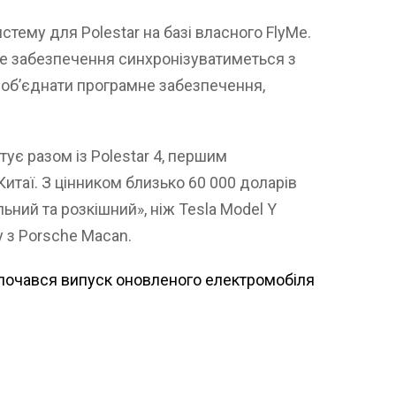
тему для Polestar на базі власного FlyMe.
е забезпечення синхронізуватиметься з
 об’єднати програмне забезпечення,
ує разом із Polestar 4, першим
таї. З цінником близько 60 000 доларів
льний та розкішний», ніж Tesla Model Y
 з Porsche Macan.
почався випуск оновленого електромобіля