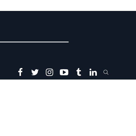
facebook
twitter
instagram
youtube
tumblr
linkedin
SEARCH