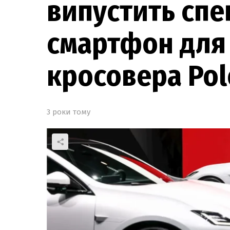
випустить спе
смартфон для
кросовера Pol
3 роки тому