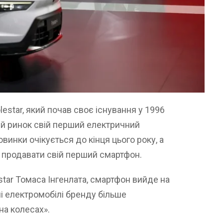
star, який почав своє існування у 1996
кий ринок свій перший електричний
винки очікується до кінця цього року, а
е продавати свій перший смартфон.
star Томаса Інгенлата, смартфон вийде на
ні електромобілі бренду більше
на колесах».