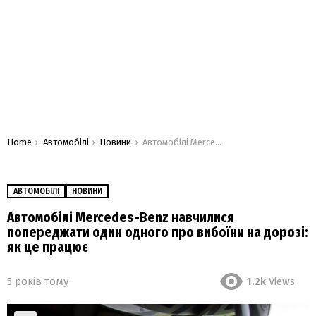
You are here:
Home
Автомобілі
Новини
Автомобілі Mercedes-Benz навчилися попереджати один одного про вибоїни на дорозі: як це працює
АВТОМОБІЛІ
НОВИНИ
Автомобілі Mercedes-Benz навчилися
попереджати один одного про вибоїни на дорозі:
як це працює
5 років тому
1.2k
Views