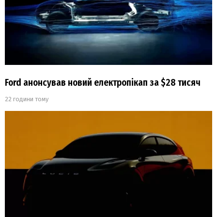
Ford анонсував новий електропікап за $28 тисяч
22 години тому