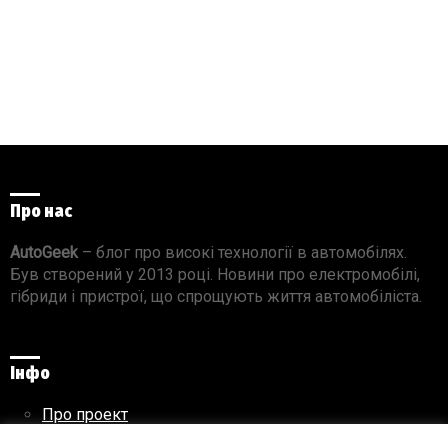
Про нас
AutoGeek
– блог про високі технології в автомобілях.
Був створений у 2013 році. Новини про електромобілі,
гібриди і пристрої, що спрощують життя автомобіліста.
Інфо
Про проект
Реклама на сайті