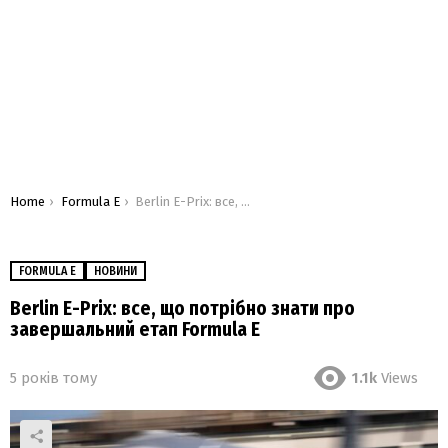
You are here:
Home
Formula E
Berlin E-Prix: все, що потрібно знати про завершальний етап Formula E
FORMULA E
НОВИНИ
Berlin E-Prix: все, що потрібно знати про
завершальний етап Formula E
5 років тому
1.1k
Views