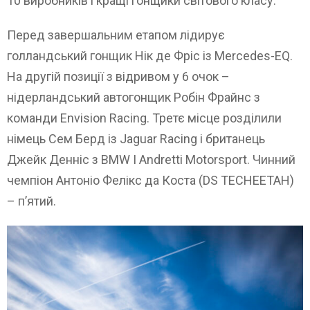
10 виробників і кращі гонщики світового класу.
Перед завершальним етапом лідирує
голландський гонщик Нік де Фріс із Mercedes-EQ.
На другій позиції з відривом у 6 очок –
нідерландський автогонщик Робін Фрайнс з
команди Envision Racing. Третє місце розділили
німець Сем Берд із Jaguar Racing і британець
Джейк Денніс з BMW I Andretti Motorsport. Чинний
чемпіон Антоніо Фелікс да Коста (DS TECHEETAH)
– п’ятий.