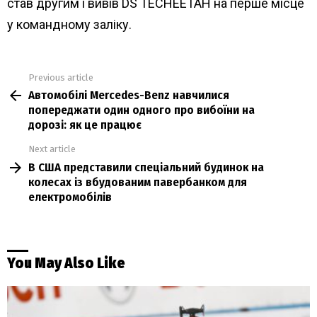
став другим і вивів DS TECHEETAH на перше місце
у командному заліку.
Previous article
See
Автомобілі Mercedes-Benz навчилися
more
попереджати один одного про вибоїни на
дорозі: як це працює
Next article
В США представили спеціальний будинок на
колесах із вбудованим павербанком для
електромобілів
You May Also Like