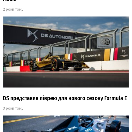
2 роки тому
DS представив ліврею для нового сезону Formula Е
3 роки тому