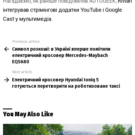
Нагадаємо, як раніше повідомляв AUTOGEEK,
Rivian
інтегрував стрімінгові додатки YouTube і Google
Cast у мультимедіа
.
Previous article
See
Символ розкоші: в Україні вперше помітили
more
електричний кросовер Mercedes-Maybach
EQS680
Next article
Електричний кросовер Hyundai Ioniq 5
готуються перетворити на роботизоване таксі
You May Also Like