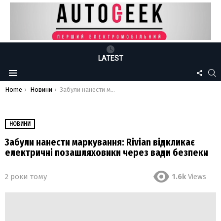
LATEST
FOLLO
S
Menu
US
You are here:
Home
Новини
Забули нанести маркування: Rivian відкликає електричні позашляховики через вади безпеки
НОВИНИ
Забули нанести маркування: Rivian відкликає
електричні позашляховики через вади безпеки
2 роки тому
1.6k
Views