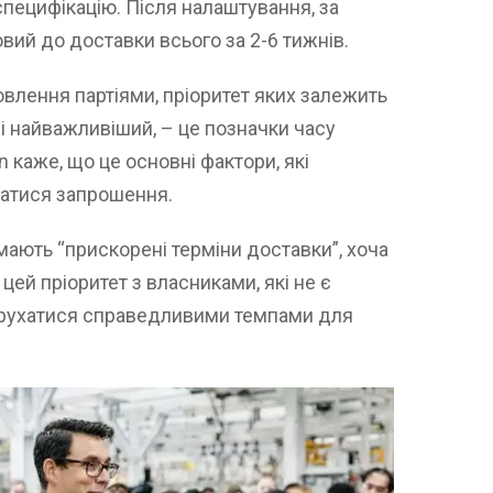
пецифікацію. Після налаштування, за
овий до доставки всього за 2-6 тижнів.
влення партіями, пріоритет яких залежить
, і найважливіший, – це позначки часу
n каже, що це основні фактори, які
латися запрошення.
мають “прискорені терміни доставки”, хоча
цей пріоритет з власниками, які не є
а рухатися справедливими темпами для