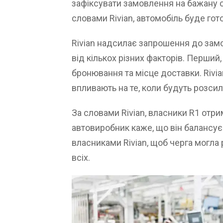
зафіксувати замовлення на бажану с
словами Rivian, автомобіль буде гот
Rivian надсилає запрошення до замо
від кількох різних факторів. Перший
бронювання та місце доставки. Rivia
впливають на те, коли будуть розси
За словами Rivian, власники R1 отри
автовиробник каже, що він балансує 
власниками Rivian, щоб черга могл
всіх.