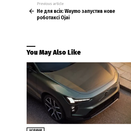
Previous article
See
Не для всіх: Waymo запустив нове
more
роботаксі Ojai
You May Also Like
НОВИНИ