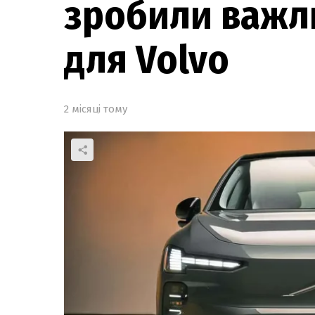
зробили важл
для Volvo
2 місяці тому