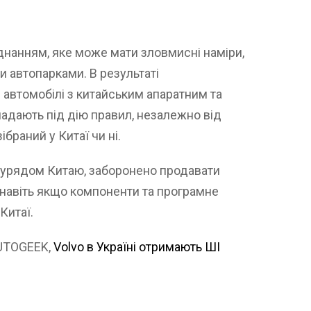
днанням, яке може мати зловмисні наміри,
и автопарками. В результаті
автомобілі з китайським апаратним та
адають під дію правил, незалежно від
ібраний у Китаї чи ні.
з урядом Китаю, заборонено продавати
, навіть якщо компоненти та програмне
Китаї.
AUTOGEEK,
Volvo в Україні отримають ШІ