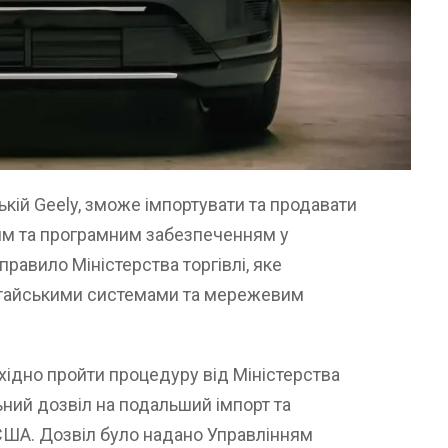
ькій Geely, зможе імпортувати та продавати
ям та програмним забезпеченням у
равило Міністерства торгівлі, яке
итайськими системами та мережевим
хідно пройти процедуру від Міністерства
ьний дозвіл на подальший імпорт та
США. Дозвіл було надано Управлінням