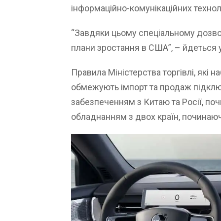
інформаційно-комунікаційних техноло
“Завдяки цьому спеціальному дозво
плани зростання в США”, – йдеться у
Правила Міністерства торгівлі, які н
обмежують імпорт та продаж підклю
забезпеченням з Китаю та Росії, поч
обладнанням з двох країн, починаюч