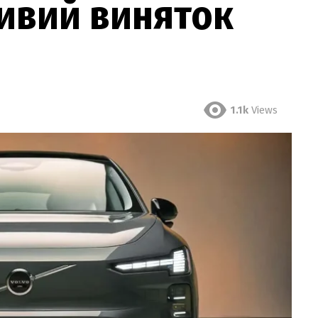
ивий виняток
1.1k
Views