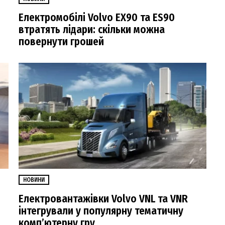
Електромобілі Volvo EX90 та ES90
втратять лідари: скільки можна
повернути грошей
НОВИНИ
Електровантажівки Volvo VNL та VNR
інтегрували у популярну тематичну
комп’ютерну гру