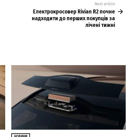
Next article
Електрокросовер Rivian R2 почне
надходити до перших покупців за
лічені тижні
НОВИНИ