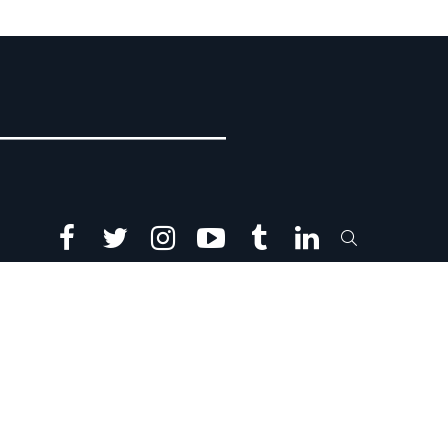
facebook
twitter
instagram
youtube
tumblr
linkedin
SEARCH