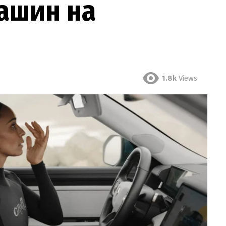
ашин на
1.8k
Views