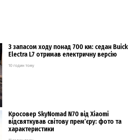
З запасом ходу понад 700 км: седан Buick
Electra L7 отримав електричну версію
10 годин тому
Кросовер SkyNomad N70 від Xiaomi
відсвяткував світову прем’єру: фото та
характеристики