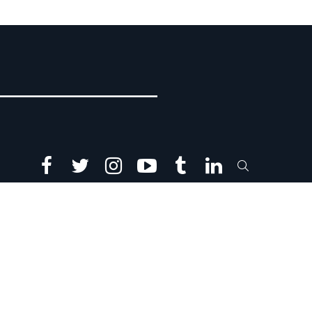
facebook
twitter
instagram
youtube
tumblr
linkedin
SEARCH