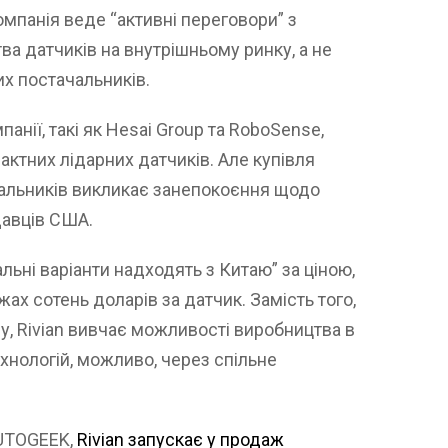
мпанія веде “активні переговори” з
а датчиків на внутрішньому ринку, а не
их постачальників.
анії, такі як Hesai Group та RoboSense,
актних лідарних датчиків. Але купівля
альників викликає занепокоєння щодо
давців США.
альні варіанти надходять з Китаю” за ціною,
ах сотень доларів за датчик. Замість того,
у, Rivian вивчає можливості виробництва в
нологій, можливо, через спільне
AUTOGEEK,
Rivian запускає у продаж