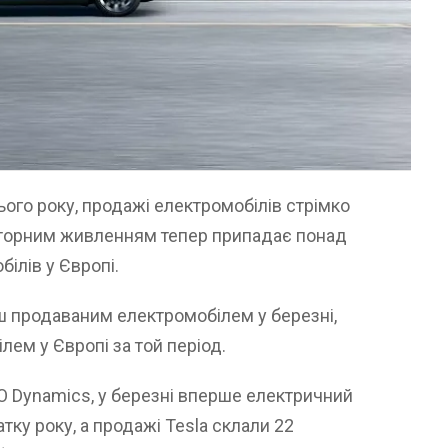
ього року, продажі електромобілів стрімко
ляторним живленням тепер припадає понад
білів у Європі.
ьш продаваним електромобілем у березні,
лем у Європі за той період.
TO Dynamics, у березні вперше електричний
ку року, а продажі Tesla склали 22