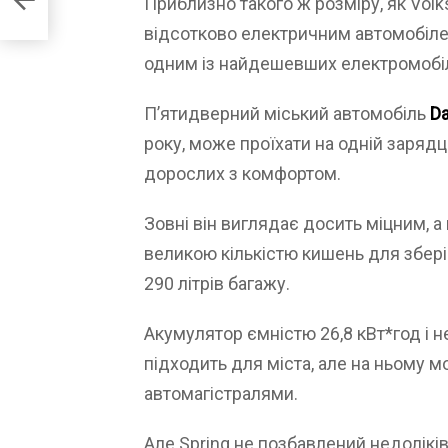
Приблизно такого ж розміру, як Volk
відсотково електричним автомобілем
одним із найдешевших електромобілі
П’ятидверний міський автомобіль
Da
року, може проїхати на одній зарядц
дорослих з комфортом.
Зовні він виглядає досить міцним, а 
великою кількістю кишень для збері
290 літрів багажу.
Акумулятор ємністю 26,8 кВт*год і н
підходить для міста, але на ньому 
автомагістралями.
Але Spring не позбавлений недоліків,