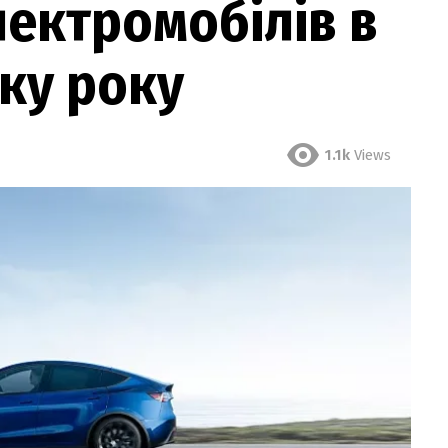
ектромобілів в
тку року
1.1k
Views