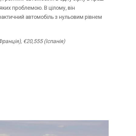
ких проблемою. В цілому, він
рактичний автомобіль з нульовим рівнем
Франція), €20,555 (Іспанія)