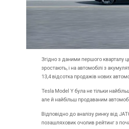
Згідно з даними першого кварталу ц
зростають, і на автомобілі з акуму
13,4 відсотка продажів нових автомо
Tesla Model Y була не тільки найбіл
але й найбільш продаваним автомобі
Відповідно до аналізу ринку від JA
позашляховик очолив рейтинг з почат