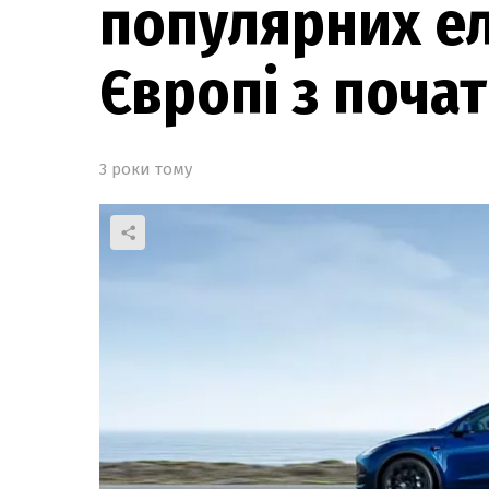
популярних ел
Європі з поча
3 роки тому