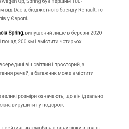
swagen Up, Spring був першим 100-
 від Dacia, бюджетного бренду Renault, і є
в у Європі.
cia Spring
, випущений лише в березні 2020
і понад 200 км і вмістити чотирьох
всередині він світлий і просторий, з
гання речей, а багажник може вмістити
евеликі розміри означають, що він ідеально
можна вирушити і у подорож
 і рейтинг автомобіля в одну зірку в краш-