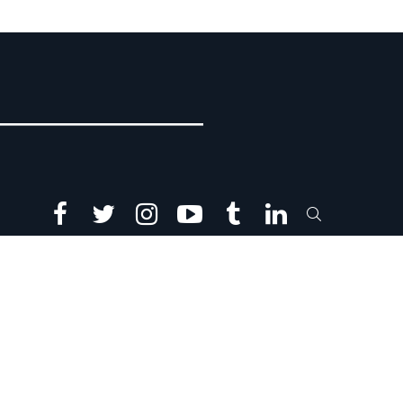
facebook
twitter
instagram
youtube
tumblr
linkedin
SEARCH