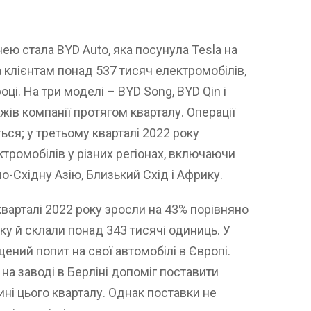
нею стала BYD Auto, яка посунула Tesla на
а клієнтам понад 537 тисяч електромобілів,
ці. На три моделі – BYD Song, BYD Qin і
ів компанії протягом кварталу. Операції
ся; у третьому кварталі 2022 року
тромобілів у різних регіонах, включаючи
-Східну Азію, Близький Схід і Африку.
кварталі 2022 року зросли на 43% порівняно
ку й склали понад 343 тисячі одиниць. У
ений попит на свої автомобілі в Європі.
 на заводі в Берліні допоміг поставити
ині цього кварталу. Однак поставки не