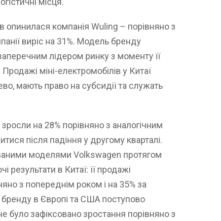
огістичні місця.
в опинилася компанія Wuling – порівняно з
панії виріс на 31%. Модель бренду
заперечним лідером ринку з моменту її
. Продажі міні-електромобілів у Китаї
во, мають право на субсидії та служать
зросли на 28% порівняно з аналогічним
тися після падіння у другому кварталі.
одаваними моделями Volkswagen протягом
і результати в Китаї: її продажі
няно з попереднім роком і на 35% за
і бренду в Європі та США поступово
не було зафіксовано зростання порівняно з