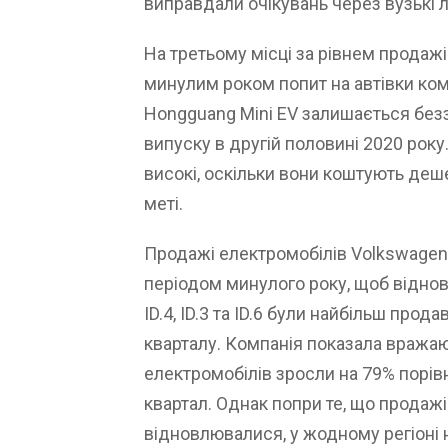
виправдали очікувань через вузькі л
На третьому місці за рівнем продажі
минулим роком попит на автівки ком
Hongguang Mini EV залишається без
випуску в другій половині 2020 року
високі, оскільки вони коштують деше
меті.
Продажі електромобілів Volkswagen 
періодом минулого року, щоб віднови
ID.4, ID.3 та ID.6 були найбільш пр
кварталу. Компанія показала вражаюч
електромобілів зросли на 79% порів
квартал. Однак попри те, що продаж
відновлювалися, у жодному регіоні 