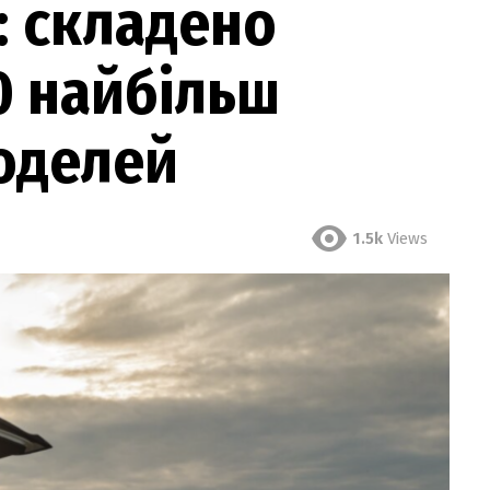
: складено
0 найбільш
оделей
1.5k
Views