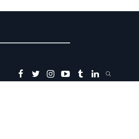
facebook
twitter
instagram
youtube
tumblr
linkedin
SEARCH