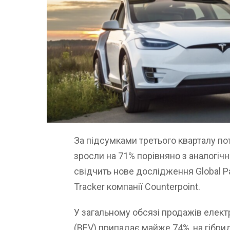
За підсумками третього кварталу по
зросли на 71% порівняно з аналогіч
свідчить нове дослідження Global Pa
Tracker компанії Counterpoint.
У загальному обсязі продажів елект
(BEV) припадає майже 74%, на гібри