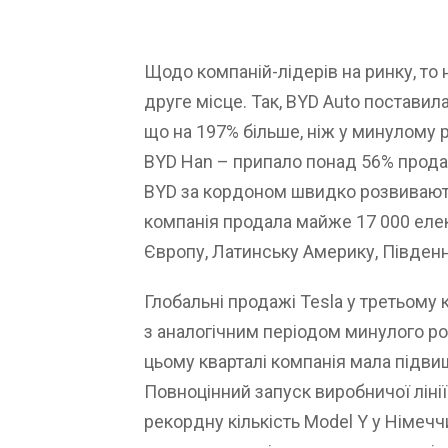
Щодо компаній-лідерів на ринку, то 
друге місце. Так, BYD Auto поставил
що на 197% більше, ніж у минулому ро
BYD Han – припало понад 56% продаж
BYD за кордоном швидко розвивають
компанія продала майже 17 000 елек
Європу, Латинську Америку, Південно
Глобальні продажі Tesla у третьому 
з аналогічним періодом минулого ро
цьому кварталі компанія мала підвищ
Повноцінний запуск виробничої лінії
рекордну кількість Model Y у Німечч