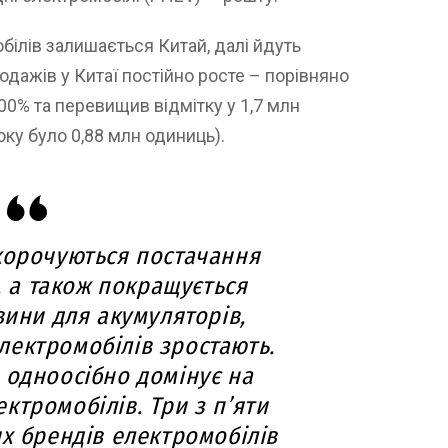
ілів залишається Китай, далі йдуть
одажів у Китаї постійно росте – порівняно
00% та перевищив відмітку у 1,7 млн
оку було 0,88 млн одиниць).
скорочуються постачання
, а також покращується
вини для акумуляторів,
лектромобілів зростають.
 одноосібно домінує на
ктромобілів. Три з п’яти
х брендів електромобілів