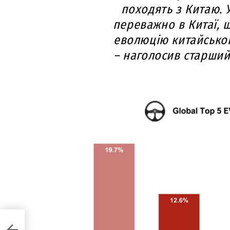
походять з Китаю. 
переважно в Китаї, 
еволюцію китайськог
– наголосив старший
сну
ід