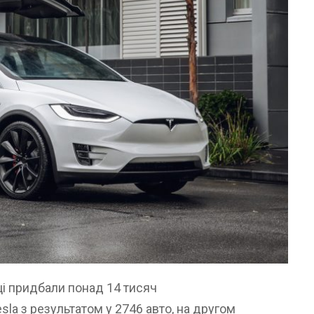
ці придбали понад 14 тисяч
sla з результатом у 2746 авто, на другом