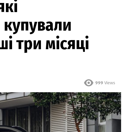
які
 купували
ші три місяці
999
Views