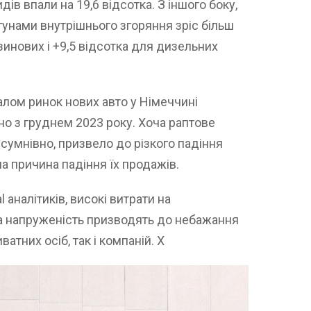
идів впали на 19,6 відсотка. З іншого боку,
гунами внутрішнього згоряння зріс більш
нзинових і +9,5 відсотка для дизельних
галом ринок нових авто у Німеччині
но з груднем 2023 року. Хоча раптове
зсумнівно, призвело до різкого падіння
на причина падіння їх продажів.
 аналітиків, високі витрати на
на напруженість призводять до небажання
атних осіб, так і компаній. Х