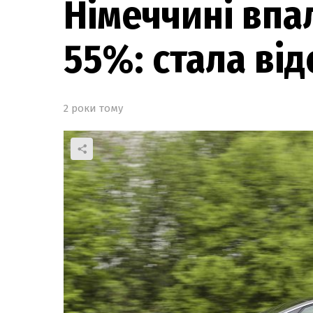
Німеччині впа
55%: стала ві
2 роки тому