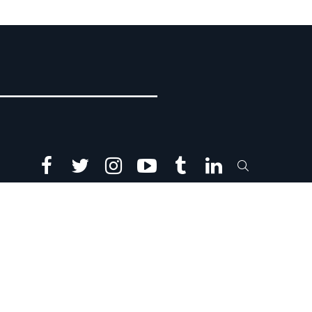
facebook
twitter
instagram
youtube
tumblr
linkedin
SEARCH