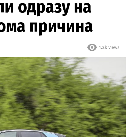
ли одразу на
дома причина
1.2k
Views