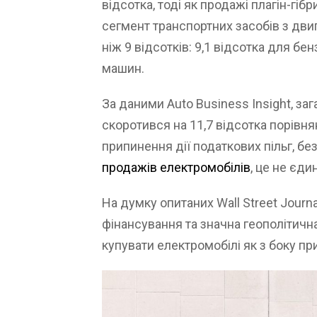
відсотка, тоді як продажі плагін-гібр
сегмент транспортних засобів з дви
ніж 9 відсотків: 9,1 відсотка для бе
машин.
За даними Auto Business Insight, за
скоротився на 11,7 відсотка порівня
припинення дії податкових пільг, бе
продажів електромобілів
, це не єди
На думку опитаних Wall Street Journal
фінансування та значна геополітич
купувати електромобілі як з боку прив