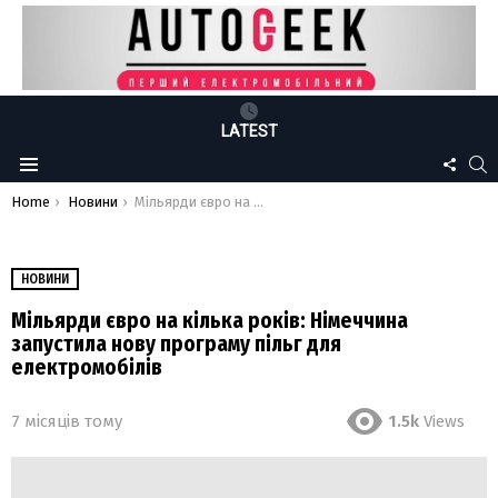
LATEST
FOLLO
S
Menu
US
You are here:
Home
Новини
Мільярди євро на кілька років: Німеччина запустила нову програму пільг для електромобілів
НОВИНИ
Мільярди євро на кілька років: Німеччина
запустила нову програму пільг для
електромобілів
7 місяців тому
1.5k
Views