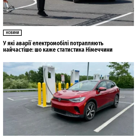
НОВИНИ
У які аварії електромобілі потрапляють
найчастіше: шо каже статистика Німеччини