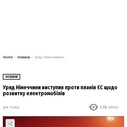
You are here:
Home
Новини
Уряд Німеччини виступив проти планів ЄС щодо розвитку електромобілів
НОВИНИ
Уряд Німеччини виступив проти планів ЄС щодо
розвитку електромобілів
рік тому
1.1k
Views