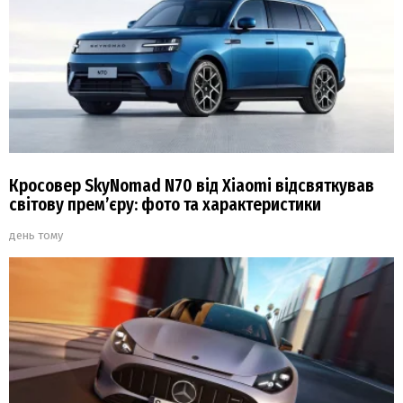
Кросовер SkyNomad N70 від Xiaomi відсвяткував
світову прем’єру: фото та характеристики
день тому