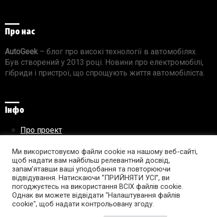
Про нас
AutoGeek
– блог про високі технології в автомобілях.
Був створений у 2013 році. Новини про електромобілі,
гібриди і пристрої, що спрощують життя автомобіліста.
Інфо
Про проект
Реклама на сайті
Правила використання матеріалів
Ми використовуємо файли cookie на нашому веб-сайті,
щоб надати вам найбільш релевантний досвід,
запам’ятавши ваші уподобання та повторюючи
відвідування. Натискаючи “ПРИЙНЯТИ УСІ”, ви
погоджуєтесь на використання ВСІХ файлів cookie.
Підпишись на AutoGeek!
Однак ви можете відвідати "Налаштування файлів
cookie", щоб надати контрольовану згоду.
facebook
twitter
instagram
youtube
tumblr
linkedin