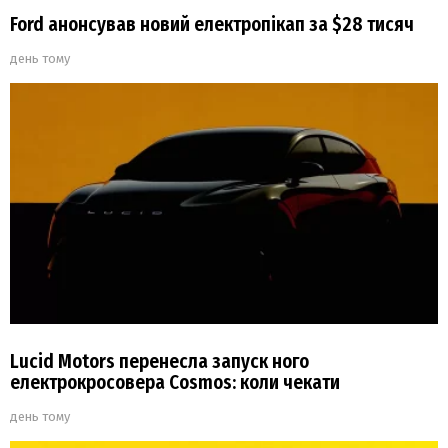
Ford анонсував новий електропікап за $28 тисяч
день тому
Lucid Motors перенесла запуск ного
електрокросовера Cosmos: коли чекати
день тому