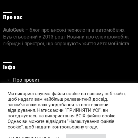
Про нас
AutoGeek
– блог про високі технології в автомобілях.
Був створений у 2013 році. Новини про електромобілі,
гібриди і пристрої, що спрощують життя автомобіліста.
Інфо
Про проект
Реклама на сайті
Правила використання матеріалів
Ми використовуємо файли cookie на нашому веб-сайті,
щоб надати вам найбільш релевантний досвід,
запам’ятавши ваші уподобання та повторюючи
відвідування. Натискаючи “ПРИЙНЯТИ УСІ”, ви
погоджуєтесь на використання ВСІХ файлів cookie.
Підпишись на AutoGeek!
Однак ви можете відвідати "Налаштування файлів
cookie", щоб надати контрольовану згоду.
facebook
twitter
instagram
youtube
tumblr
linkedin