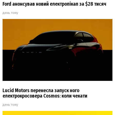
Ford анонсував новий електропікап за $28 тисяч
день тому
Lucid Motors перенесла запуск ного
електрокросовера Cosmos: коли чекати
день тому