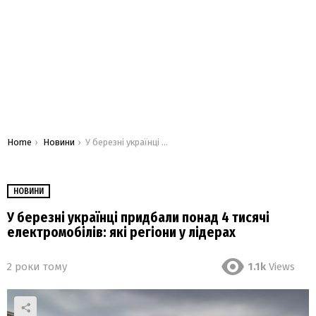
You are here:
Home
Новини
У березні українці придбали понад 4 тисячі електромобілів: які регіони у лідерах
НОВИНИ
У березні українці придбали понад 4 тисячі
електромобілів: які регіони у лідерах
2 роки тому
1.1k
Views