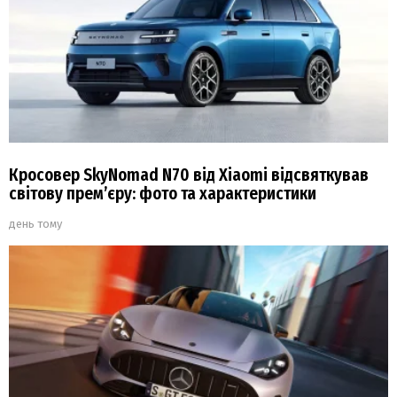
Кросовер SkyNomad N70 від Xiaomi відсвяткував
світову прем’єру: фото та характеристики
день тому