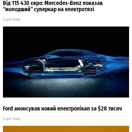
Від 115 430 євро: Mercedes-Benz показав
“молодший” суперкар на електротязі
2 дні тому
Ford анонсував новий електропікап за $28 тисяч
2 дні тому