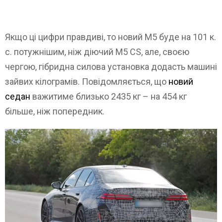
Якщо ці цифри правдиві, то новий M5 буде на 101 к.
с. потужнішим, ніж діючий M5 CS, але, своєю
чергою, гібридна силова установка додасть машині
зайвих кілограмів. Повідомляється, що
новий
седан
важитиме близько 2435 кг – на 454 кг
більше, ніж попередник.