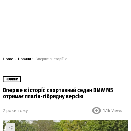
You are here:
Home
Новини
Вперше в історії: спортивний седан BMW M5 отримає плагін-гібридну версію
НОВИНИ
Вперше в історії: спортивний седан BMW M5
отримає плагін-гібридну версію
2 роки тому
1.1k
Views