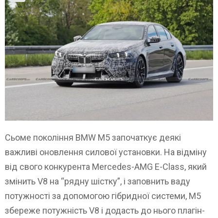
Сьоме покоління BMW M5 започаткує деякі
важливі оновлення силової установки. На відміну
від свого конкурента Mercedes-AMG E-Class, який
змінить V8 на “рядну шістку”, і заповнить ваду
потужності за допомогою гібридної системи, M5
збереже потужність V8 і додасть до нього плагін-