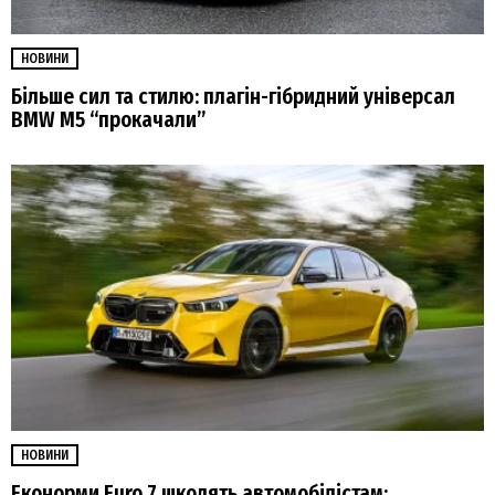
НОВИНИ
Більше сил та стилю: плагін-гібридний універсал
BMW M5 “прокачали”
НОВИНИ
Еконорми Euro 7 шкодять автомобілістам: