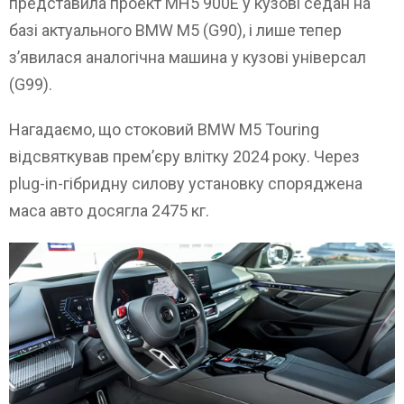
представила проект MH5 900E у кузові седан на
базі актуального BMW M5 (G90), і лише тепер
з’явилася аналогічна машина у кузові універсал
(G99).
Нагадаємо, що стоковий BMW M5 Touring
відсвяткував прем’єру влітку 2024 року. Через
plug-in-гібридну силову установку споряджена
маса авто досягла 2475 кг.