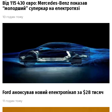
Від 115 430 євро: Mercedes-Benz показав
“молодший” суперкар на електротязі
10 годин тому
Ford анонсував новий електропікап за $28 тисяч
11 годин тому