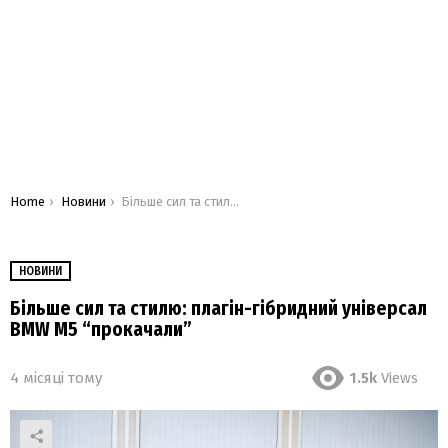
You are here:
Home
Новини
Більше сил та стилю: плагін-гібридний універсал BMW M5 “прокачали”
НОВИНИ
Більше сил та стилю: плагін-гібридний універсал
BMW M5 “прокачали”
4 місяці тому
1.5k
Views