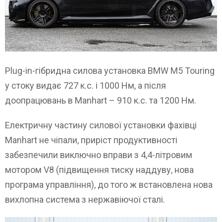
Plug-in-гібридна силова установка BMW M5 Touring
у стоку видає 727 к.с. і 1000 Нм, а після
доопрацювань в Manhart – 910 к.с. та 1200 Нм.
Електричну частину силової установки фахівці
Manhart не чіпали, приріст продуктивності
забезпечили виключно вправи з 4,4-літровим
мотором V8 (підвищення тиску наддуву, нова
програма управління), до того ж встановлена ​​нова
вихлопна система з нержавіючої сталі.