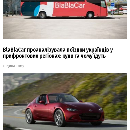
BlaBlaCar проаналізувала поїздки українців у
прифронтових регіонах: куди та чому їдуть
година тому