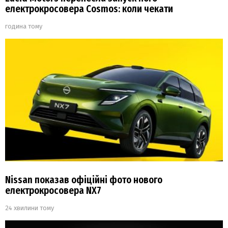
електрокросовера Cosmos: коли чекати
година тому
Nissan показав офіційні фото нового
електрокросовера NX7
24 хвилини тому