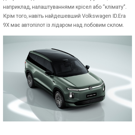
наприклад, налаштуваннями крісел або “клімату”.
Крім того, навіть найдешевший Volkswagen ID.Era
9X має автопілот із лідаром над лобовим склом.