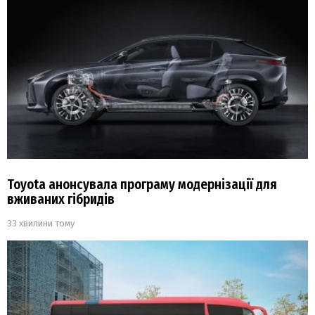
Toyota анонсувала програму модернізації для
вживаних гібридів
33 хвилини тому