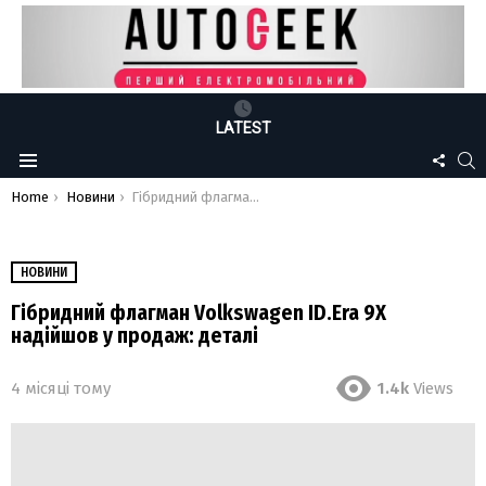
LATEST
FOLLO
S
Menu
US
You are here:
Home
Новини
Гібридний флагман Volkswagen ID.Era 9X надійшов у продаж: деталі
НОВИНИ
Гібридний флагман Volkswagen ID.Era 9X
надійшов у продаж: деталі
4 місяці тому
1.4k
Views