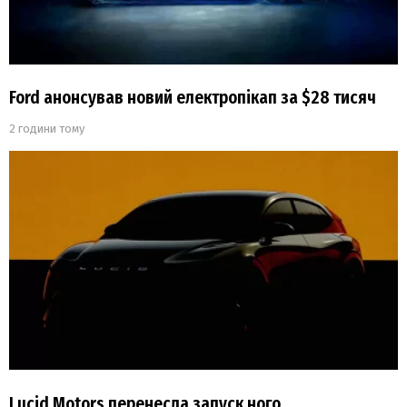
Ford анонсував новий електропікап за $28 тисяч
2 години тому
Lucid Motors перенесла запуск ного