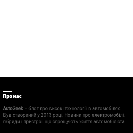
Про нас
AutoGeek
– блог про високі технології в автомобілях.
Був створений у 2013 році. Новини про електромобілі,
гібриди і пристрої, що спрощують життя автомобіліста.