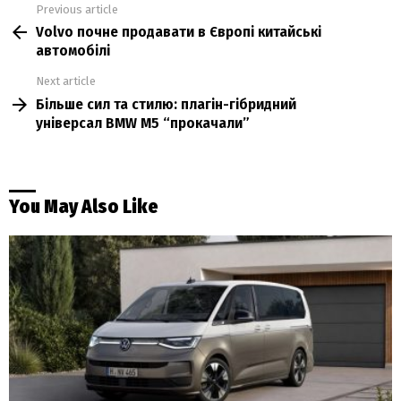
Previous article
See
Volvo почне продавати в Європі китайські
more
автомобілі
Next article
Більше сил та стилю: плагін-гібридний
універсал BMW M5 “прокачали”
You May Also Like