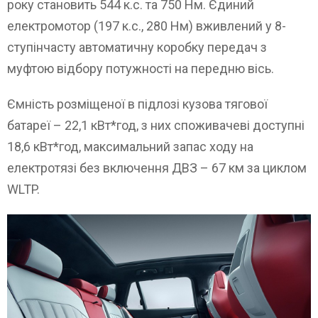
року становить 544 к.с. та 750 Нм. Єдиний
електромотор (197 к.с., 280 Нм) вживлений у 8-
ступінчасту автоматичну коробку передач з
муфтою відбору потужності на передню вісь.
Ємність розміщеної в підлозі кузова тягової
батареї – 22,1 кВт*год, з них споживачеві доступні
18,6 кВт*год, максимальний запас ходу на
електротязі без включення ДВЗ – 67 км за циклом
WLTP.