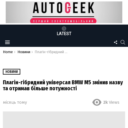
LATEST
FOLLO
S
Menu
US
You are here:
Home
Новини
Плагін-гібридний універсал BMW M5 змінив назву та отримав більше потужності
НОВИНИ
Плагін-гібридний універсал BMW M5 змінив назву
та отримав більше потужності
місяць тому
2k
Views