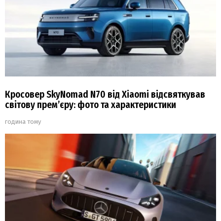
Кросовер SkyNomad N70 від Xiaomi відсвяткував
світову прем’єру: фото та характеристики
година тому