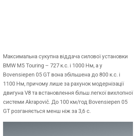
Максимальна сукупна віддача силової установки
BMW M5 Touring – 727 к.с. і 1000 Нм, а у
Bovensiepen 05 GT вона збільшена до 800 к.с. і
1100 Нм, причому лише за рахунок модернізації
двигуна V8 та встановлення більш легкої вихлопної
системи Akrapovič. До 100 км/год Bovensiepen 05
GT розганяється менш ніж за 3,6 с.