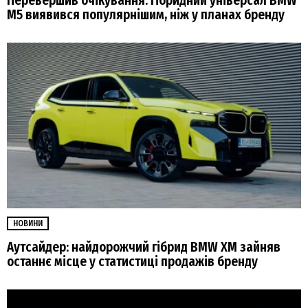
Перевершив очікування: гібридний універсал BMW
M5 виявився популярнішим, ніж у планах бренду
НОВИНИ
Аутсайдер: найдорожчий гібрид BMW XM зайняв
останнє місце у статистиці продажів бренду