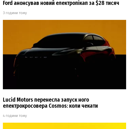
Ford анонсував новий електропікап за $28 тисяч
3 години тому
Lucid Motors перенесла запуск ного
електрокросовера Cosmos: коли чекати
4 години тому