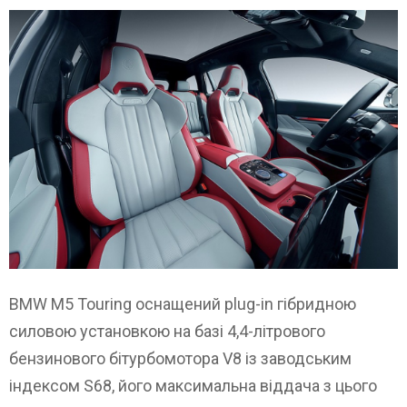
BMW M5 Touring оснащений plug-in гібридною
силовою установкою на базі 4,4-літрового
бензинового бітурбомотора V8 із заводським
індексом S68, його максимальна віддача з цього