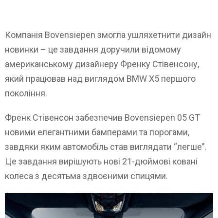
Компанія Bovensiepen змогла ушляхетнити дизайн
новинки – це завдання доручили відомому
американському дизайнеру Френку Стівенсону,
який працював над виглядом BMW X5 першого
покоління.
Френк Стівенсон забезпечив Bovensiepen 05 GT
новими елегантними бамперами та порогами,
завдяки яким автомобіль став виглядати “легше”.
Це завдання вирішують нові 21-дюймові ковані
колеса з десятьма здвоєними спицями.