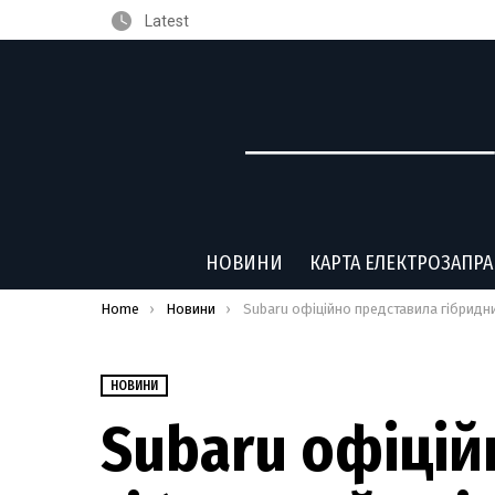
Latest
НОВИНИ
КАРТА ЕЛЕКТРОЗАПР
You are here:
Home
Новини
Subaru офіційно представила гібридний універсал Levorg Laybac
НОВИНИ
Subaru офіцій