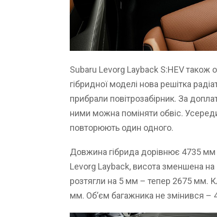
Subaru Levorg Layback S:HEV також о
гібридної моделі нова решітка радіат
прибрали повітрозабірник. За доплат
ними можна поміняти обвіс. Усереди
повторюють один одного.
Довжина гібрида дорівнює 4735 мм 
Levorg Layback, висота зменшена на 
розтягли на 5 мм – тепер 2675 мм. 
мм. Об’єм багажника не змінився – 4