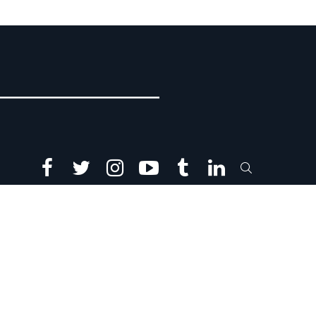
facebook
twitter
instagram
youtube
tumblr
linkedin
SEARCH