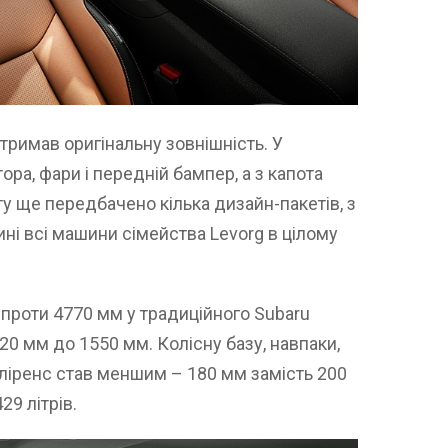
тримав оригінальну зовнішність. У
ора, фари і передній бампер, а з капота
у ще передбачено кілька дизайн-пакетів, з
ні всі машини сімейства Levorg в цілому
проти 4770 мм у традиційного Subaru
20 мм до 1550 мм. Колісну базу, навпаки,
Кліренс став меншим – 180 мм замість 200
29 літрів.