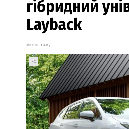
гібридний уні
Layback
місяць тому