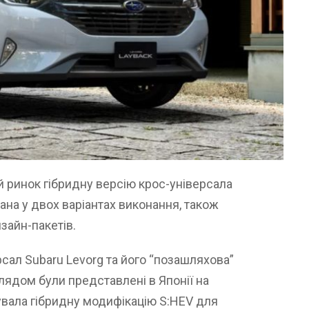
 ринок гібридну версію крос-універсала
ана у двох варіантах виконання, також
зайн-пакетів.
рсал Subaru Levorg та його “позашляхова”
лядом були представлені в Японії на
увала гібридну модифікацію S:HEV для