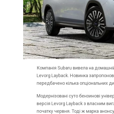
Компанія Subaru вивела на домашній
Levorg Layback. Новинка запропонов
передбачено кілька опціональних ди
Модернізовані суто бензинові уніве
версія Levorg Layback з власним виг
початку червня. Тоді ж марка анонс