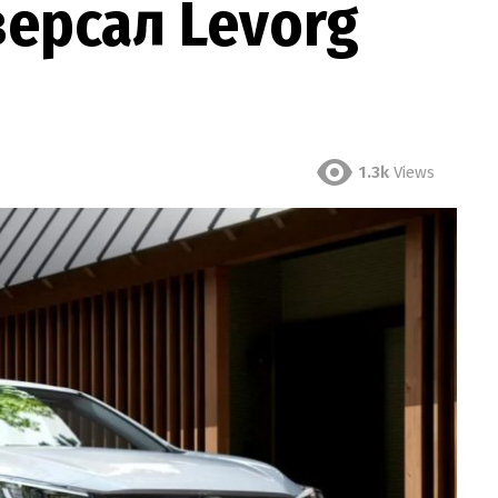
версал Levorg
1.3k
Views