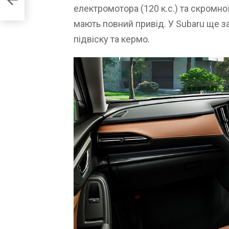
електромотора (120 к.с.) та скромної 
мають повний привід. У Subaru ще з
підвіску та кермо.