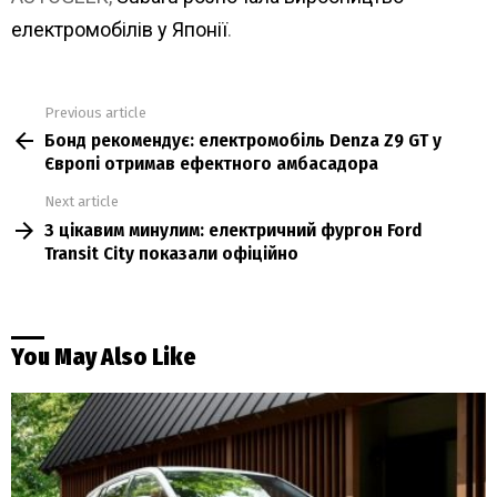
електромобілів у Японії
.
Previous article
See
Бонд рекомендує: електромобіль Denza Z9 GT у
more
Європі отримав ефектного амбасадора
Next article
З цікавим минулим: електричний фургон Ford
Transit City показали офіційно
You May Also Like