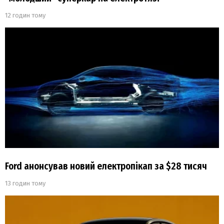
12 годин тому
Ford анонсував новий електропікап за $28 тисяч
13 годин тому