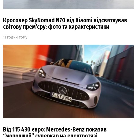
Кросовер SkyNomad N70 від Xiaomi відсвяткував
світову прем’єру: фото та характеристики
11 годин тому
Від 115 430 євро: Mercedes-Benz показав
“молодший” суперкар на електротязі