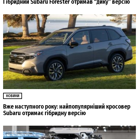
Гібридний Subaru Forester отримав “дику” версію
НОВИНИ
Вже наступного року: найпопулярніший кросовер
Subaru отримає гібридну версію