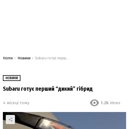
You are here:
Home
Новини
Subaru готує перший “дикий” гібрид
НОВИНИ
Subaru готує перший “дикий” гібрид
4 місяці тому
1.2k
Views