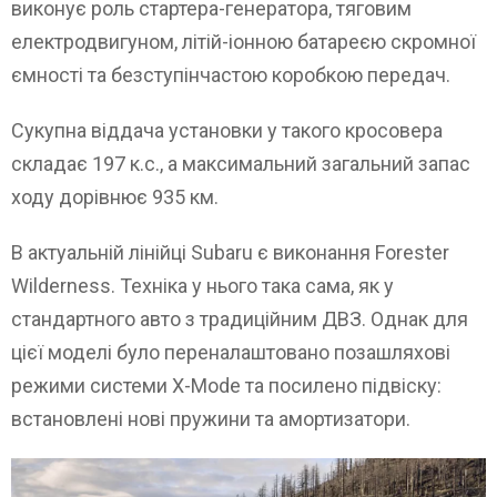
виконує роль стартера-генератора, тяговим
електродвигуном, літій-іонною батареєю скромної
ємності та безступінчастою коробкою передач.
Сукупна віддача установки у такого кросовера
складає 197 к.с., а максимальний загальний запас
ходу дорівнює 935 км.
В актуальній лінійці Subaru є виконання Forester
Wilderness. Техніка у нього така сама, як у
стандартного авто з традиційним ДВЗ. Однак для
цієї моделі було переналаштовано позашляхові
режими системи X-Mode та посилено підвіску:
встановлені нові пружини та амортизатори.