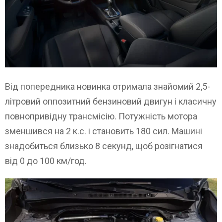
Від попередника новинка отримала знайомий 2,5-
літровий оппозитний бензиновий двигун і класичну
повнопривідну трансмісію. Потужність мотора
зменшився на 2 к.с. і становить 180 сил. Машині
знадобиться близько 8 секунд, щоб розігнатися
від 0 до 100 км/год.