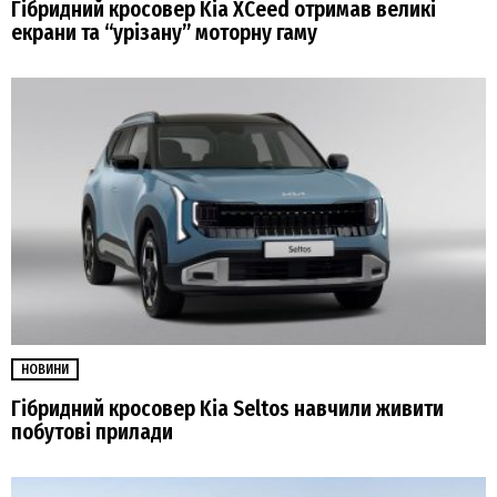
Гібридний кросовер Kia XCeed отримав великі
екрани та “урізану” моторну гаму
НОВИНИ
Гібридний кросовер Kia Seltos навчили живити
побутові прилади