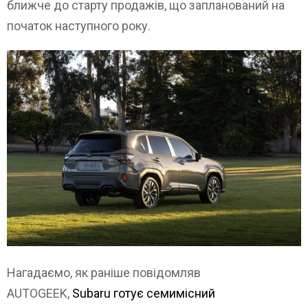
ближче до старту продажів, що запланований на
початок наступного року.
Нагадаємо, як раніше повідомляв
AUTOGEEK,
Subaru готує семимісний