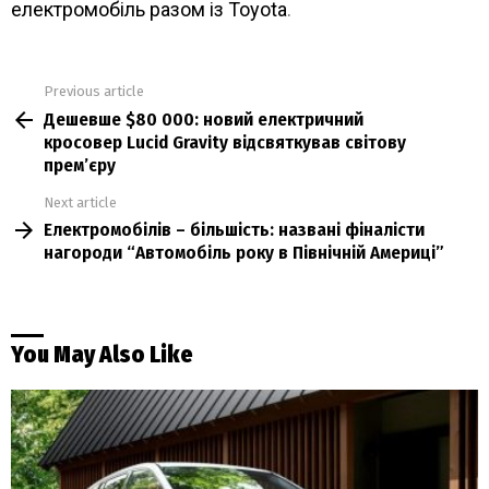
електромобіль разом із Toyota
.
Previous article
See
Дешевше $80 000: новий електричний
more
кросовер Lucid Gravity відсвяткував світову
прем’єру
Next article
Електромобілів – більшість: названі фіналісти
нагороди “Автомобіль року в Північній Америці”
You May Also Like