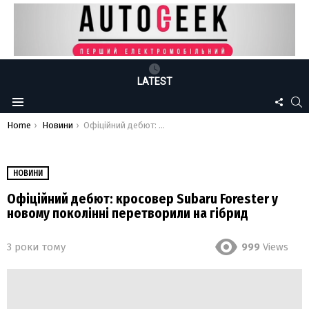
LATEST
FOLLO
S
Menu
US
You are here:
Home
Новини
Офіційний дебют: кросовер Subaru Forester у новому поколінні перетворили на гібрид
НОВИНИ
Офіційний дебют: кросовер Subaru Forester у
новому поколінні перетворили на гібрид
3 роки тому
999
Views