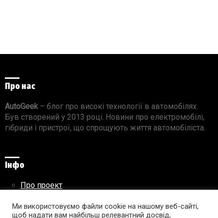
Про нас
AutoGeek
– блог про високі технології в автомобілях.
Був створений у 2013 році. Новини про електромобілі,
гібриди і пристрої, що спрощують життя автомобіліста.
Інфо
Про проект
Реклама на сайті
Правила використання матеріалів
Ми використовуємо файли cookie на нашому веб-сайті,
щоб надати вам найбільш релевантний досвід,