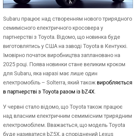
Subaru працює над створенням нового трирядного
семимісного електричного кросовера у
партнерстві з Toyota. Відомо, що новинка буде
виготовлятись у США на заводі Toyota в Кентуккі.
Імовірно початок виробництва заплановано на
2025 році. Поява новинки стане великим кроком
для Subaru, яка наразі має лише один
електромобіль – Solterra, який також
виробляється
в партнерстві з Toyota разом із bZ4X
.
У червні стало відомо, що Toyota також працює
над власним електричним семимісним трирядним
електромобілем. Вважається, що модель Toyota
буде називатися bZ5X, а споріднений Lexus