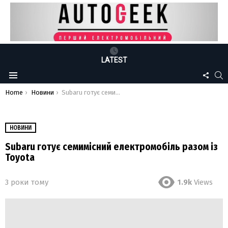
LATEST
FOLLO
S
Menu
US
You are here:
Home
Новини
Subaru готує семимісний електромобіль разом із Toyota
НОВИНИ
Subaru готує семимісний електромобіль разом із
Toyota
3 роки тому
1.9k
Views