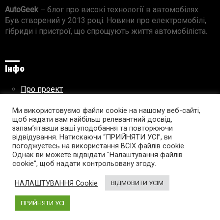
AutoGeek
– блог про високі технології в автомобілях.
Був створений у 2013 році. Новини про електромобілі,
гібриди і пристрої, що спрощують життя автомобіліста.
Інфо
Про проект
Реклама на сайті
Ми використовуємо файли cookie на нашому веб-сайті,
Правила використання матеріалів
щоб надати вам найбільш релевантний досвід,
запам’ятавши ваші уподобання та повторюючи
відвідування. Натискаючи “ПРИЙНЯТИ УСІ”, ви
погоджуєтесь на використання ВСІХ файлів cookie.
Підпишись на AutoGeek!
Однак ви можете відвідати "Налаштування файлів
cookie", щоб надати контрольовану згоду.
facebook
twitter
instagram
youtube
tumblr
linkedin
НАЛАШТУВАННЯ Cookie
ВІДМОВИТИ УСІМ
ПРИЙНЯТИ УСІ