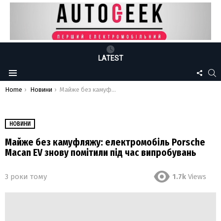
LATEST
FOLLO
S
Menu
US
You are here:
Home
Новини
Майже без камуфляжу: електромобіль Porsche Macan EV знову помітили під час випробувань
НОВИНИ
Майже без камуфляжу: електромобіль Porsche
Macan EV знову помітили під час випробувань
3 роки тому
1.7k
Views