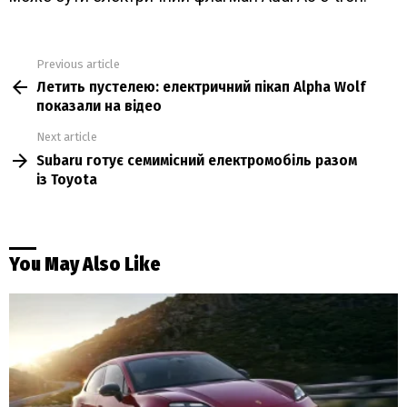
Previous article
See
Летить пустелею: електричний пікап Alpha Wolf
more
показали на відео
Next article
Subaru готує семимісний електромобіль разом
із Toyota
You May Also Like