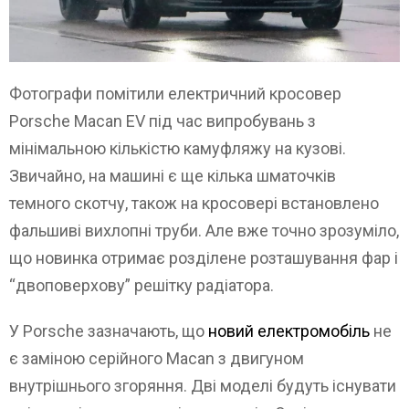
Фотографи помітили електричний кросовер
Porsche Macan EV під час випробувань з
мінімальною кількістю камуфляжу на кузові.
Звичайно, на машині є ще кілька шматочків
темного скотчу, також на кросовері встановлено
фальшиві вихлопні труби. Але вже точно зрозуміло,
що новинка отримає розділене розташування фар і
“двоповерхову” решітку радіатора.
У Porsche зазначають, що
новий електромобіль
не
є заміною серійного Macan з двигуном
внутрішнього згоряння. Дві моделі будуть існувати