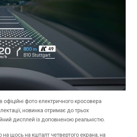
в офіційні фото електричного кросовера
лектації, новинка отримає до трьох
ійний дисплей із доповненою реальністю.
на щось на кшталт четвертого екрана, на