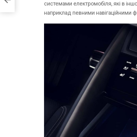
системами електромобіля, які в інш
наприклад певними навігаційними ф