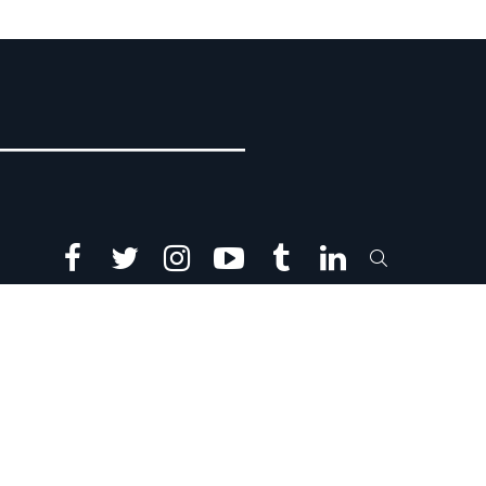
facebook
twitter
instagram
youtube
tumblr
linkedin
SEARCH