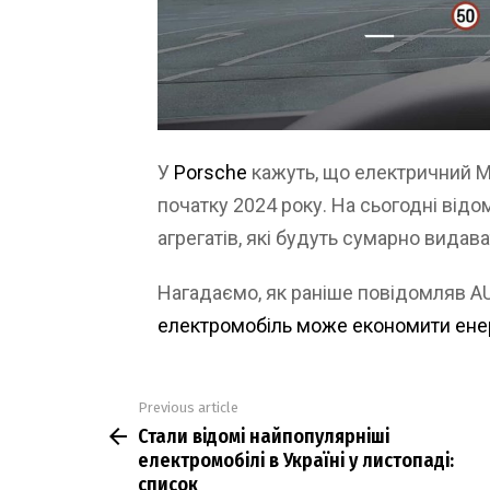
У
Porsche
кажуть, що електричний M
початку 2024 року. На сьогодні від
агрегатів, які будуть сумарно видав
Нагадаємо, як раніше повідомляв 
електромобіль може економити енер
Previous article
See
Стали відомі найпопулярніші
more
електромобілі в Україні у листопаді:
список