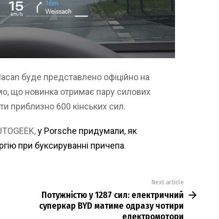
acan буде представлено офіційно на
омо, що новинка отримає пару силових
ати приблизно 600 кінських сил.
AUTOGEEK,
у Porsche придумали, як
гію при буксируванні причепа
.
Next article
Потужністю у 1287 сил: електричний
суперкар BYD матиме одразу чотири
електромотори