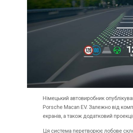
Німецький автовиробник опублікува
Porsche Macan EV. Залежно від комп
екранів, а також додатковий проекц
Ця система перетворює лобове скло 