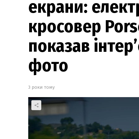
екрани: елек
кросовер Pors
показав інтер
фото
3 роки тому