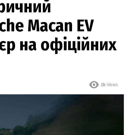
тричний
che Macan EV
’єр на офіційних
2k
Views