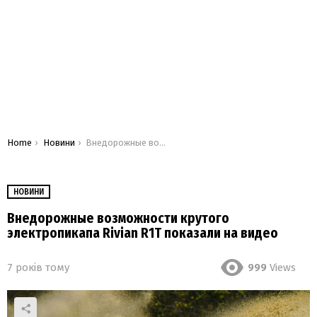
You are here:
Home
Новини
Внедорожные возможности крутого электропикапа Rivian R1T показали на видео
НОВИНИ
Внедорожные возможности крутого
электропикапа Rivian R1T показали на видео
7 років тому
999
Views