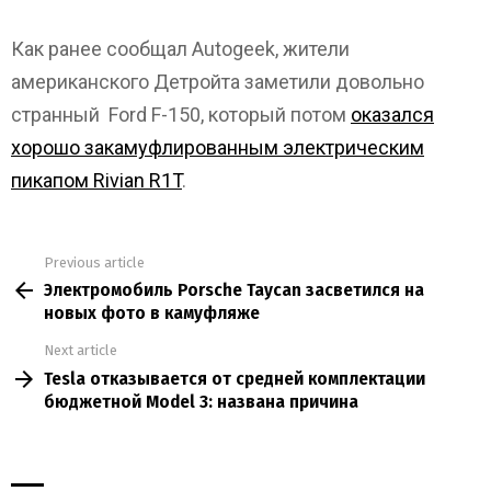
Как ранее сообщал Autogeek, жители
американского Детройта заметили довольно
странный Ford F-150, который потом
оказался
хорошо закамуфлированным электрическим
пикапом Rivian R1T
.
Previous article
See
Электромобиль Porsche Taycan засветился на
more
новых фото в камуфляже
Next article
Tesla отказывается от средней комплектации
бюджетной Model 3: названа причина