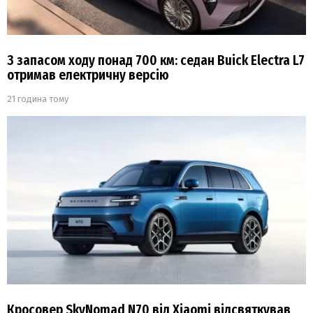
З запасом ходу понад 700 км: седан Buick Electra L7
отримав електричну версію
21 година тому
Кросовер SkyNomad N70 від Xiaomi відсвяткував