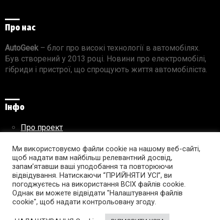
Про нас
AutoGeek
– блог про високі технології в автомобілях.
Був створений у 2013 році. Новини про електромобілі,
гібриди і пристрої, що спрощують життя автомобіліста.
Інфо
Про проект
Реклама на сайті
Правила використання матеріалів
Ми використовуємо файли cookie на нашому веб-сайті,
щоб надати вам найбільш релевантний досвід,
запам’ятавши ваші уподобання та повторюючи
відвідування. Натискаючи “ПРИЙНЯТИ УСІ”, ви
погоджуєтесь на використання ВСІХ файлів cookie.
Підпишись на AutoGeek!
Однак ви можете відвідати "Налаштування файлів
cookie", щоб надати контрольовану згоду.
facebook
twitter
instagram
youtube
tumblr
linkedin