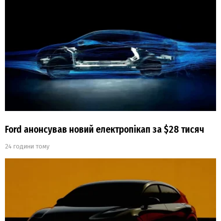
Ford анонсував новий електропікап за $28 тисяч
24 години тому