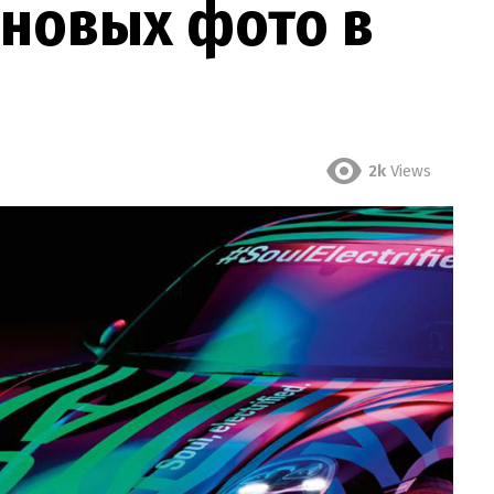
 новых фото в
2k
Views