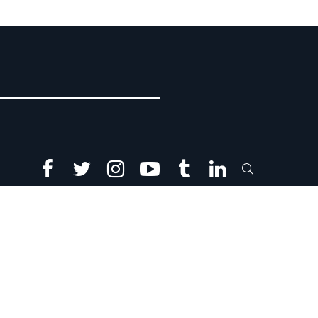
facebook
twitter
instagram
youtube
tumblr
linkedin
SEARCH