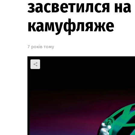
засветился на
камуфляже
7 років тому