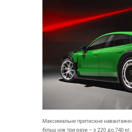
Максимальне притискне навантажен
більш ніж три рази – з 220 до 740 кг