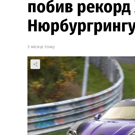
побив рекорд 
Нюрбургринг
3 місяці тому