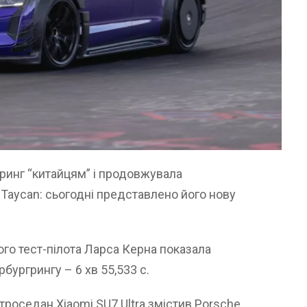
ринг “китайцям” і продовжувала
Taycan: сьогодні представлено його нову
го тест-пілота Ларса Керна показала
бургрингу – 6 хв 55,533 с.
троседан Xiaomi SU7 Ultra змістив Porsche