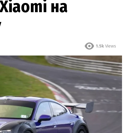
Xiaomi на
у
1.5k
Views