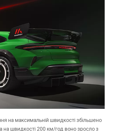
ня на максимальній швидкості збільшено
, а на швидкості 200 км/год воно зросло з