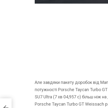
Але завдяки пакету доробок від Man
потужності Porsche Taycan Turbo GT
SU7 Ultra (7 хв 04,957 с) більш ніж н
Porsche Taycan Turbo GT Weissach pa
 30