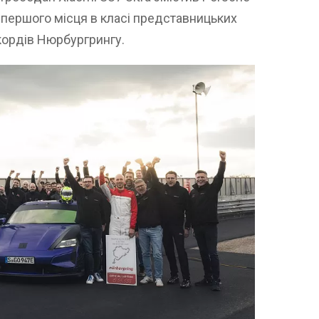
 першого місця в класі представницьких
екордів Нюрбургрингу.