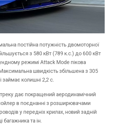
мальна постійна потужність двомоторної
льшується з 580 кВт (789 к.с.) до 600 кВт
кундному режимі Attack Mode пікова
. Максимальна швидкість збільшена з 305
і займає колишні 2,2 с.
 треку дає покращений аеродинамічний
спойлер в поєднанні з розширювачами
ітроводів у передніх крилах, новий задній
 багажника та ін.