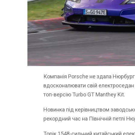
Компанія Porsche не здала Нюрбург
вдосконалювати свій електроседан 
топ-версію Turbo GT Manthey Kit.
Новинка під керівництвом заводсько
рекордний час на Північній петлі Нюр
Торік 1548-сильний китайський елек