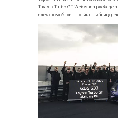
Taycan Turbo GT Weissach package з
електромобілів офіційної таблиці р