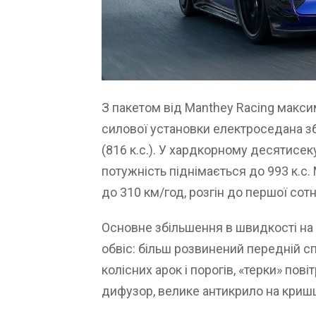
З пакетом від Manthey Racing макси
силової установки електроседана збі
(816 к.с.). У хардкорному десятисе
потужність піднімається до 993 к.с
до 310 км/год, розгін до першої сотн
Основне збільшення в швидкості на
обвіс: більш розвинений передній 
колісних арок і порогів, «терки» пов
дифузор, велике антикрило на кришці