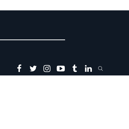
facebook
twitter
instagram
youtube
tumblr
linkedin
SEARCH