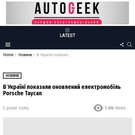
LATEST
FOLLO
S
Menu
US
You are here:
Home
Новини
В Україні показали оновлений електромобіль Porsche Taycan
НОВИНИ
В Україні показали оновлений електромобіль
Porsche Taycan
2 роки тому
1.8k
Views