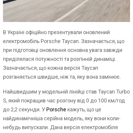
В Україні офіційно презентували оновлений
електромобіль Porsche Taycan. Зазначається, що
при підготовці оновлення основна увага завжди
приділялася потужності та розгінній динаміці.
Зазначається, що кожна версія Taycan
розганяється швидше, ніж та, яку вона замінює.
Найшвидшим у модельній лінійці став Taycan Turbo
S, який покращив час розгону від 0 до 100 км/год
до 2,2 секунди. У
Porsche
кажуть, що це
найдинамічніша серійна модель, яку вони коли-
небудь випускали. Дана версія електромобіля