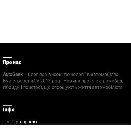
Про нас
AutoGeek
– блог про високі технології в автомобілях.
Був створений у 2013 році. Новини про електромобілі,
гібриди і пристрої, що спрощують життя автомобіліста.
Інфо
Про проект
Реклама на сайті