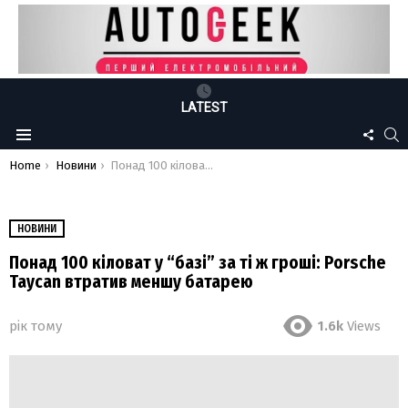
LATEST
FOLLO
S
Menu
US
You are here:
Home
Новини
Понад 100 кіловат у “базі” за ті ж гроші: Porsche Taycan втратив меншу батарею
НОВИНИ
Понад 100 кіловат у “базі” за ті ж гроші: Porsche
Taycan втратив меншу батарею
рік тому
1.6k
Views