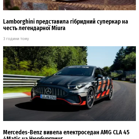
Lamborghini представила гібридний суперкар на
честь легендарної Miura
3 години тому
Mercedes-Benz вивела електроседан AMG CLA 45
4Matic на Нюрбургринг