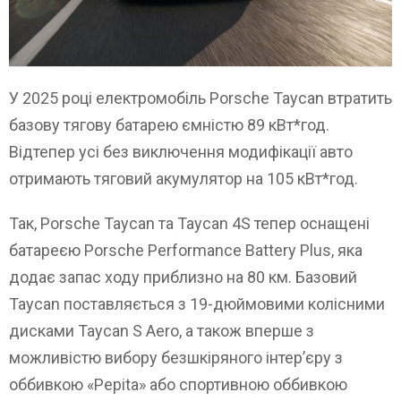
У 2025 році електромобіль Porsche Taycan втратить
базову тягову батарею ємністю 89 кВт*год.
Відтепер усі без виключення модифікації авто
отримають тяговий акумулятор на 105 кВт*год.
Так, Porsche Taycan та Taycan 4S тепер оснащені
батареєю Porsche Performance Battery Plus, яка
додає запас ходу приблизно на 80 км. Базовий
Taycan поставляється з 19-дюймовими колісними
дисками Taycan S Aero, а також вперше з
можливістю вибору безшкіряного інтер’єру з
оббивкою «Pepita» або спортивною оббивкою