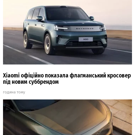
Xiaomi офіційно показала флагманський кросовер
під новим суббрендом
година тому