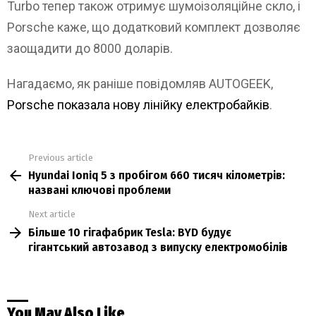
Turbo тепер також отримує шумоізоляційне скло, і
Porsche каже, що додатковий комплект дозволяє
заощадити до 8000 доларів.
Нагадаємо, як раніше повідомляв AUTOGEEK,
Porsche показала нову лінійку електробайків
.
Previous article
See
Hyundai Ioniq 5 з пробігом 660 тисяч кілометрів:
more
названі ключові проблеми
Next article
Більше 10 гігафабрик Tesla: BYD будує
гігантський автозавод з випуску електромобілів
You May Also Like