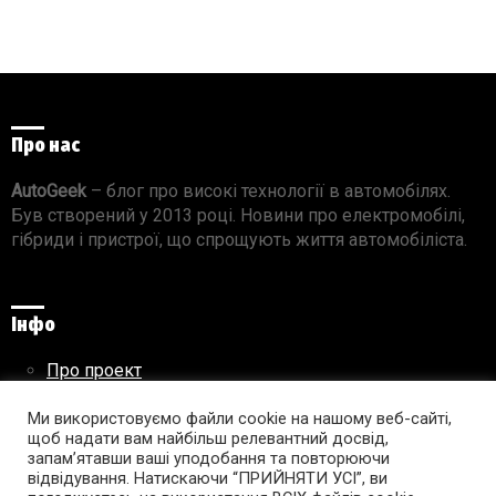
Про нас
AutoGeek
– блог про високі технології в автомобілях.
Був створений у 2013 році. Новини про електромобілі,
гібриди і пристрої, що спрощують життя автомобіліста.
Інфо
Про проект
Реклама на сайті
Ми використовуємо файли cookie на нашому веб-сайті,
Правила використання матеріалів
щоб надати вам найбільш релевантний досвід,
запам’ятавши ваші уподобання та повторюючи
відвідування. Натискаючи “ПРИЙНЯТИ УСІ”, ви