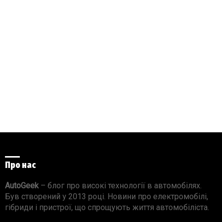
Про нас
AutoGeek
– блог про високі технології в автомобілях.
Був створений у 2013 році. Новини про електромобілі,
гібриди і пристрої, що спрощують життя автомобіліста.