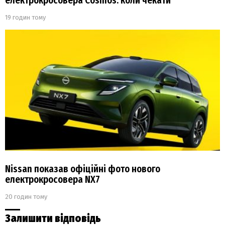
електрокросовера Cosmos: коли чекати
19 годин тому
Nissan показав офіційні фото нового
електрокросовера NX7
20 годин тому
Залишити відповідь