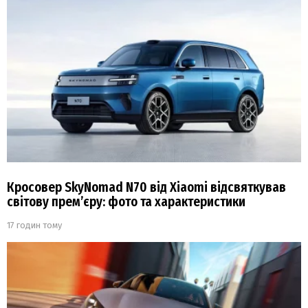
Кросовер SkyNomad N70 від Xiaomi відсвяткував
світову прем’єру: фото та характеристики
17 годин тому