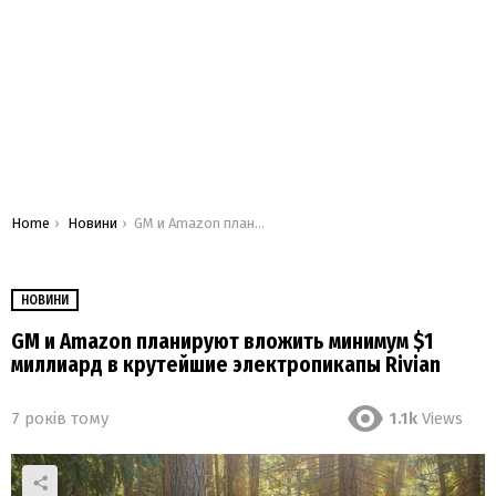
You are here:
Home
Новини
GM и Amazon планируют вложить минимум $1 миллиард в крутейшие электропикапы Rivian
НОВИНИ
GM и Amazon планируют вложить минимум $1
миллиард в крутейшие электропикапы Rivian
7 років тому
1.1k
Views