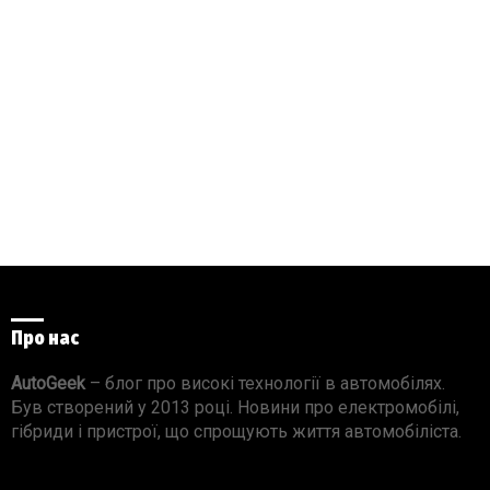
Про нас
AutoGeek
– блог про високі технології в автомобілях.
Був створений у 2013 році. Новини про електромобілі,
гібриди і пристрої, що спрощують життя автомобіліста.