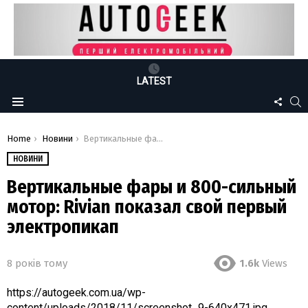
LATEST
FOLLO
S
Menu
US
You are here:
Home
Новини
Вертикальные фары и 800-сильный мотор: Rivian показал свой первый электропикап
НОВИНИ
Вертикальные фары и 800-сильный
мотор: Rivian показал свой первый
электропикап
8 років тому
1.6k
Views
https://autogeek.com.ua/wp-
content/uploads/2018/11/screenshot_9-640x471.jpg