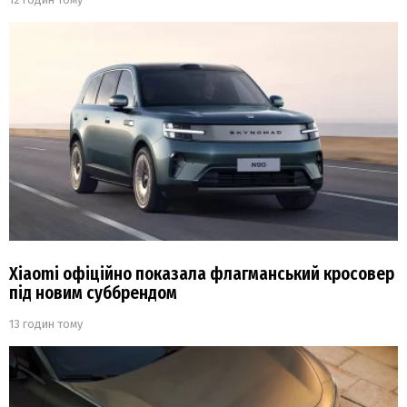
Xiaomi офіційно показала флагманський кросовер
під новим суббрендом
13 годин тому