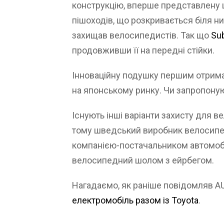
конструкцію, вперше представлену щ
пішоходів, що розкривається біля ни
захищав велосипедистів. Так що
Su
продовживши її на передні стійки.
Інноваційну подушку першим отримав
на японському ринку. Чи запропоную
Існують інші варіанти захисту для в
тому шведський виробник велосипед
компанією-постачальником автомобі
велосипедний шолом з ейрбегом.
Нагадаємо, як раніше повідомляв 
електромобіль разом із Toyota
.