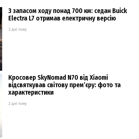
З запасом ходу понад 700 км: седан Buick
Electra L7 отримав електричну версію
2 дні тому
Кросовер SkyNomad N70 від Xiaomi
відсвяткував світову прем’єру: фото та
характеристики
2 дні тому