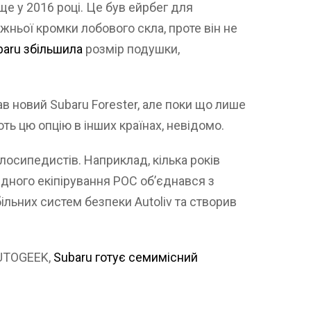
е у 2016 році. Це був ейрбег для
жньої кромки лобового скла, проте він не
baru збільшила
розмір подушки,
 новий Subaru Forester, але поки що лише
ть цю опцію в інших країнах, невідомо.
елосипедистів. Наприклад, кілька років
ного екіпірування POC об’єднався з
льних систем безпеки Autoliv та створив
AUTOGEEK,
Subaru готує семимісний