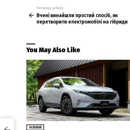
Previous article
See
Вчені винайшли простий спосіб, як
more
перетворити електромобілі на гібриди
You May Also Like
НОВИНИ