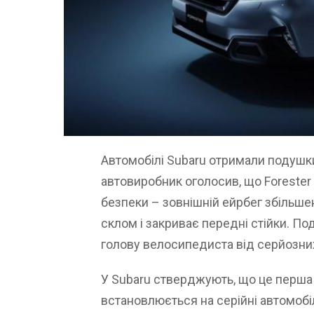
Автомобілі Subaru отримали подушк
автовиробник оголосив, що Foreste
безпеки – зовнішній ейрбег збільш
склом і закриває передні стійки. П
голову велосипедиста від серйозни
У Subaru стверджують, що це перша 
встановлюється на серійні автомобіл