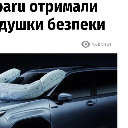
baru отримали
одушки безпеки
1.6k
Views