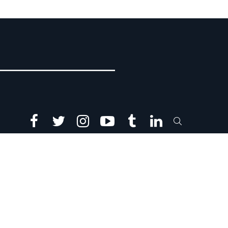
facebook
twitter
instagram
youtube
tumblr
linkedin
SEARCH