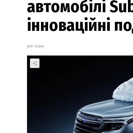
автомобілі Su
інноваційні п
рік тому