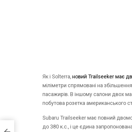
Як і Solterra,
новий Trailseeker має д
міліметри спрямовані на збільшення
пасажирів. В іншому салони двох ма
побутова розетка американського ст
Subaru Trailseeker має повний двом
до 380 к.с., і це єдина запропонова