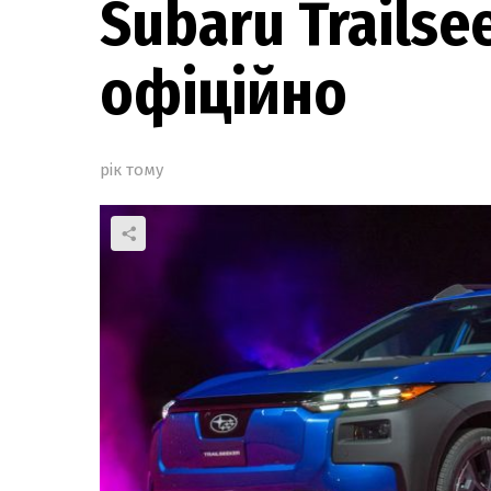
Subaru Trailse
офіційно
рік тому