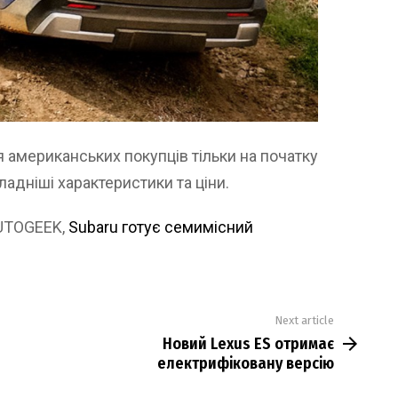
я американських покупців тільки на початку
ладніші характеристики та ціни.
AUTOGEEK,
Subaru готує семимісний
Next article
Новий Lexus ES отримає
електрифіковану версію