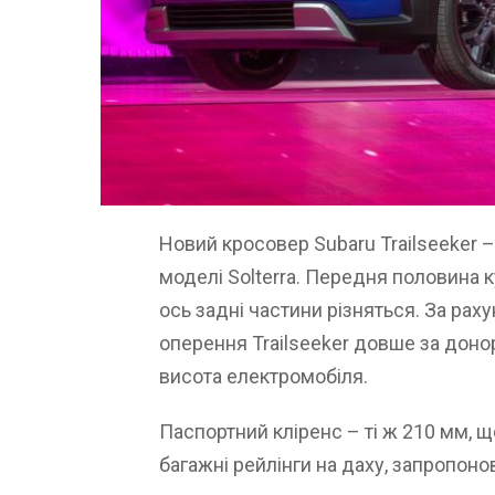
Новий кросовер Subaru Trailseeker 
моделі Solterra. Передня половина 
ось задні частини різняться. За рах
оперення Trailseeker довше за доно
висота електромобіля.
Паспортний кліренс – ті ж 210 мм, що
багажні рейлінги на даху, запропоно