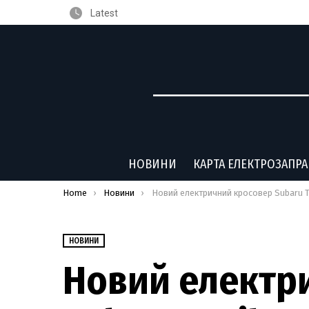
Latest
НОВИНИ
КАРТА ЕЛЕКТРОЗАПР
You are here:
Home
Новини
Новий електричний кросовер Subaru Trailseeker показали офіцій
НОВИНИ
Новий електр