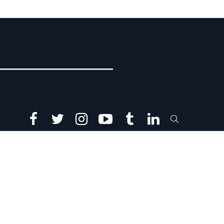
facebook
twitter
instagram
youtube
tumblr
linkedin
SEARCH