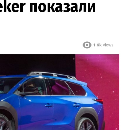
eker показали
1.6k
Views