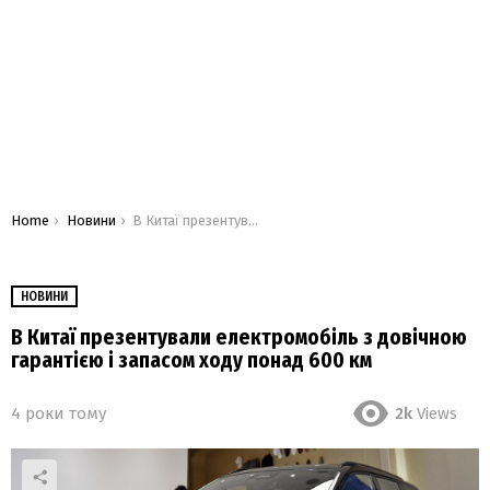
You are here:
Home
Новини
В Китаї презентували електромобіль з довічною гарантією і запасом ходу понад 600 км
НОВИНИ
В Китаї презентували електромобіль з довічною
гарантією і запасом ходу понад 600 км
4 роки тому
2k
Views