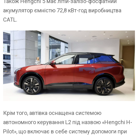
Також Hengchi 5 має літій-залізо-фосфатний
акумулятор ємністю 72,8 кВт-год виробництва
CATL.
Крім того, автівка оснащена системою
автономного керування L2 під назвою «Hengchi H-
Pilot», що включає в себе систему допомоги при