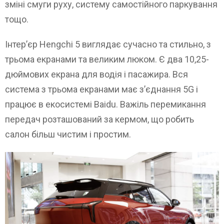
зміні смуги руху, систему самостійного паркування
тощо.
Інтер’єр Hengchi 5 виглядає сучасно та стильно, з
трьома екранами та великим люком. Є два 10,25-
дюймових екрана для водія і пасажира. Вся
система з трьома екранами має з’єднання 5G і
працює в екосистемі Baidu. Важіль перемикання
передач розташований за кермом, що робить
салон більш чистим і простим.