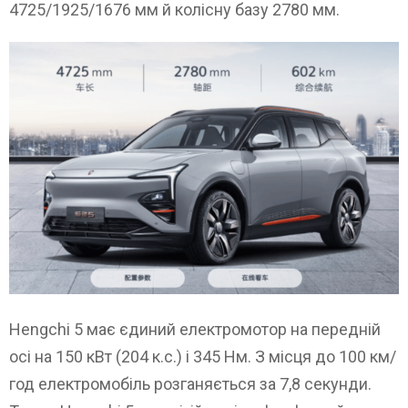
4725/1925/1676 мм й колісну базу 2780 мм.
Hengchi 5 має єдиний електромотор на передній
осі на 150 кВт (204 к.с.) і 345 Нм. З місця до 100 км/
год електромобіль розганяється за 7,8 секунди.