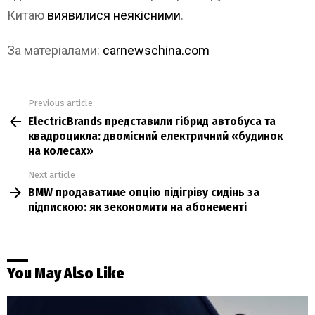
Китаю
виявилися неякісними
.
За матеріалами:
carnewschina.com
Previous article
See
ElectricBrands представили гібрид автобуса та
more
квадроцикла: двомісний електричний «будинок
на колесах»
Next article
BMW продаватиме опцію підігріву сидінь за
підпискою: як зекономити на абонементі
You May Also Like