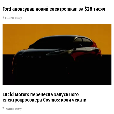
Ford анонсував новий електропікап за $28 тисяч
6 годин тому
Lucid Motors перенесла запуск ного
електрокросовера Cosmos: коли чекати
7 годин тому