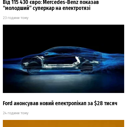
Від 115 430 євро: Mercedes-Benz показав
“молодший” суперкар на електротязі
23 години тому
Ford анонсував новий електропікап за $28 тисяч
24 години тому