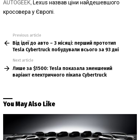
AUTOGEEK,
Lexus назвав ціни найдешевшого
кросовера у Європі
.
Previous article
See
Від ідеї до авто – 3 місяці: перший прототип
more
Tesla Cybertruck побудували всього за 93 дні
Next article
Лише за $1500: Tesla показала зменшений
варіант електричного пікапа Cybertruck
You May Also Like