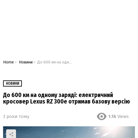
You are here:
Home
Новини
До 600 км на одному заряді: електричний кросовер Lexus RZ 300e отримав базову версію
НОВИНИ
До 600 км на одному заряді: електричний
кросовер Lexus RZ 300e отримав базову версію
3 роки тому
1.1k
Views