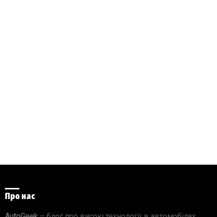
Про нас
AutoGeek
– блог про високі технології в автомобілях.