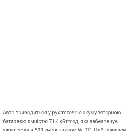
Авто приводиться у рух тяговою акумуляторною
батареєю ємністю 71,4 кВт*год, яка забезпечує
запас ходу в 599 км за циклом WLTC. Цей діапазон