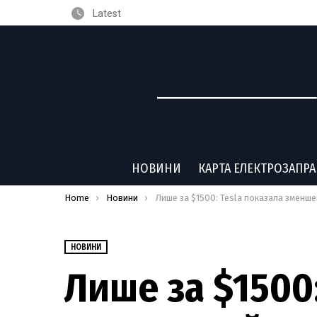
Latest
НОВИНИ
КАРТА ЕЛЕКТРОЗАПР
You are here:
Home
Новини
Лише за $1500: Tesla показала зменшений варіант електричного пікапа Cybertru
НОВИНИ
Лише за $1500