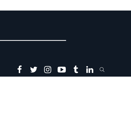
facebook
twitter
instagram
youtube
tumblr
linkedin
SEARCH