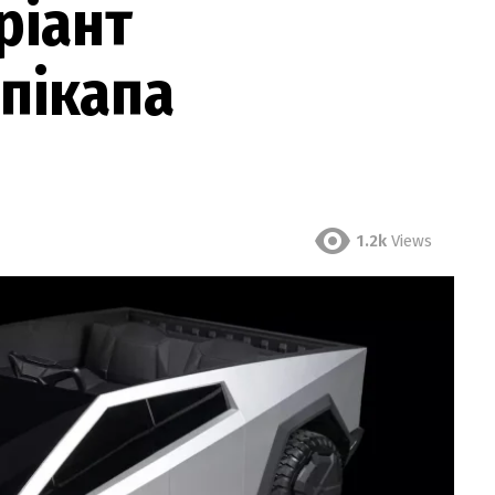
ріант
пікапа
1.2k
Views