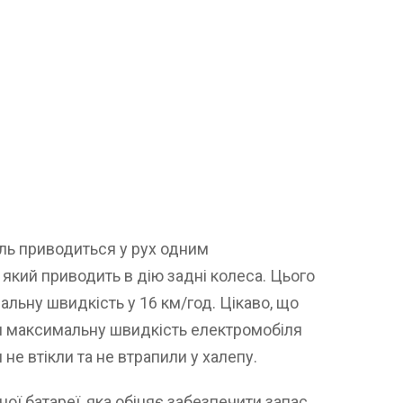
ль приводиться у рух одним
 який приводить в дію задні колеса. Цього
льну швидкість у 16 км/год. Цікаво, що
 максимальну швидкість електромобіля
и не втікли та не втрапили у халепу.
ної батареї, яка обіцяє забезпечити запас