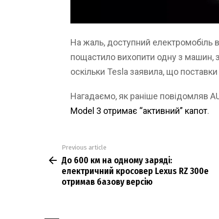
На жаль, доступний електромобіль вж
пощастило вихопити одну з машин, з
оскільки Tesla заявила, що поставки
Нагадаємо, як раніше повідомляв 
Model 3 отримає “активний” капот
.
Previous article
See
До 600 км на одному заряді:
more
електричний кросовер Lexus RZ 300e
отримав базову версію