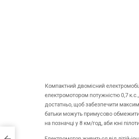
Компактний двомісний електромобі
електромотором потужністю 0,7 к.с.,
достатньо, щоб забезпечити максима
батьки можуть примусово обмежити
на позначці у 8 км/год, аби юні пілот
ний
Електромотор живиться від літій-іон
ову