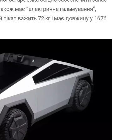
також має “електричне гальмування”,
й пікап важить 72 кг і має довжину у 1676