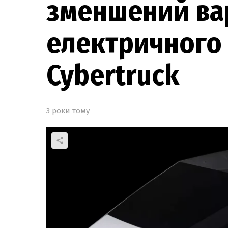
зменшений ва
електричного 
Cybertruck
3 роки тому