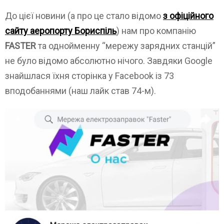
До цієї новини (а про це стало відомо
з офіційного
сайту аеропорту Бориспіль
) нам про компанію
FASTER
та однойменну “мережу зарядних станцій”
не було відомо абсолютно нічого. Завдяки Google
знайшлася їхня сторінка у Facebook із 73
вподобаннями (наш лайк став 74-м).