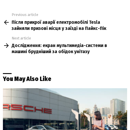
Previous article
See
Після прикрої аварії електромобілі Tesla
more
зайняли призові місця у заїзді на Пайкс-Пік
Next article
Дослідження: екран мультимедіа-системи в
машині брудніший за обідок унітазу
You May Also Like