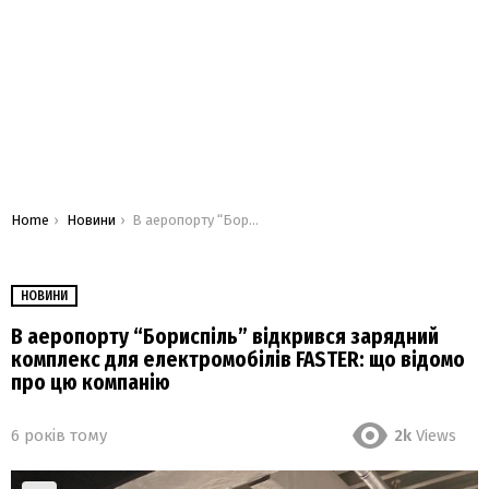
You are here:
Home
Новини
В аеропорту “Бориспіль” відкрився зарядний комплекс для електромобілів FASTER: що відомо про цю компанію
НОВИНИ
В аеропорту “Бориспіль” відкрився зарядний
комплекс для електромобілів FASTER: що відомо
про цю компанію
6 років тому
2k
Views