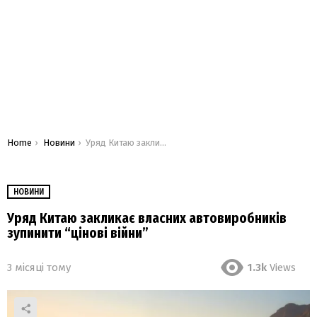
You are here:
Home
Новини
Уряд Китаю закликає власних автовиробників зупинити “цінові війни”
НОВИНИ
Уряд Китаю закликає власних автовиробників
зупинити “цінові війни”
3 місяці тому
1.3k
Views