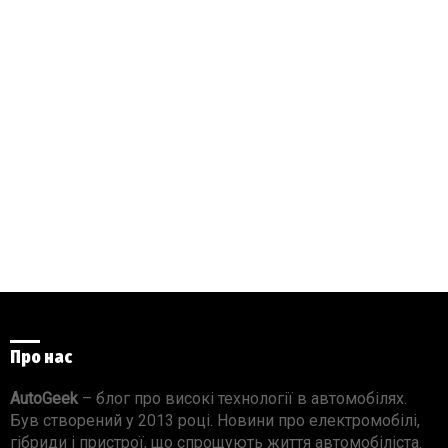
Про нас
AutoGeek
– блог про високі технології в автомобілях.
Був створений у 2013 році. Новини про електромобілі,
гібриди і пристрої, що спрощують життя автомобіліста.