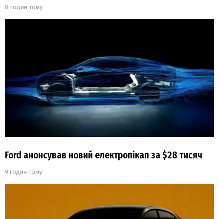
8 годин тому
Ford анонсував новий електропікап за $28 тисяч
9 годин тому