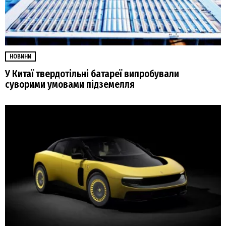
НОВИНИ
У Китаї твердотільні батареї випробували
суворими умовами підземелля