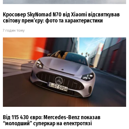
Кросовер SkyNomad N70 від Xiaomi відсвяткував
світову прем’єру: фото та характеристики
7 годин тому
Від 115 430 євро: Mercedes-Benz показав
“молодший” суперкар на електротязі