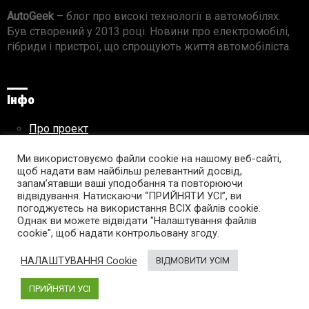
AutoGeek
– блог про високі технології в автомобілях.
Був створений у 2013 році. Новини про електромобілі,
гібриди і пристрої, що спрощують життя автомобіліста.
Інфо
Про проект
Реклама на сайті
Правила використання матеріалів
Ми використовуємо файли cookie на нашому веб-сайті,
щоб надати вам найбільш релевантний досвід,
запам’ятавши ваші уподобання та повторюючи
відвідування. Натискаючи “ПРИЙНЯТИ УСІ”, ви
погоджуєтесь на використання ВСІХ файлів cookie.
Підпишись на AutoGeek!
Однак ви можете відвідати "Налаштування файлів
cookie", щоб надати контрольовану згоду.
facebook
twitter
instagram
youtube
tumblr
linkedin
НАЛАШТУВАННЯ Cookie
ВІДМОВИТИ УСІМ
ПРИЙНЯТИ УСІ