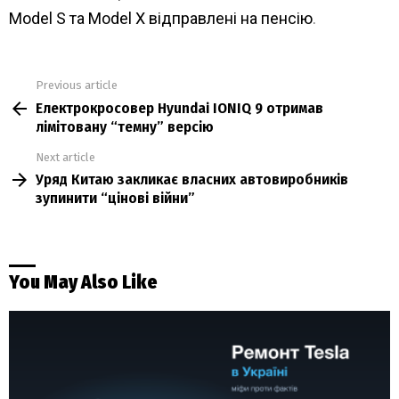
Model S та Model X відправлені на пенсію
.
Previous article
See
Електрокросовер Hyundai IONIQ 9 отримав
more
лімітовану “темну” версію
Next article
Уряд Китаю закликає власних автовиробників
зупинити “цінові війни”
You May Also Like