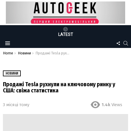
LATEST
FOLLO
S
Menu
US
You are here:
Home
Новини
Продажі Tesla рухнули на ключовому ринку у США: свіжа статистика
НОВИНИ
Продажі Tesla рухнули на ключовому ринку у
США: свіжа статистика
3 місяці тому
1.4k
Views