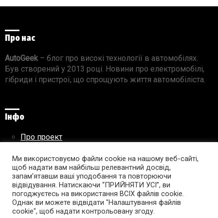
Про нас
AutoGeek
– блог про високі технології в автомобілях.
Був створений у 2013 році. Новини про електромобілі,
гібриди і пристрої, що спрощують життя автомобіліста.
Інфо
Про проект
Реклама на сайті
Правила використання матеріалів
Ми використовуємо файли cookie на нашому веб-сайті,
щоб надати вам найбільш релевантний досвід,
запам’ятавши ваші уподобання та повторюючи
відвідування. Натискаючи “ПРИЙНЯТИ УСІ”, ви
погоджуєтесь на використання ВСІХ файлів cookie.
Підпишись на AutoGeek!
Однак ви можете відвідати "Налаштування файлів
cookie", щоб надати контрольовану згоду.
facebook
twitter
instagram
youtube
tumblr
linkedin