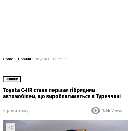
You are here:
Home
Новини
Toyota C-HR стане першим гібридним автомобілем, що вироблятиметься в Туреччині
НОВИНИ
Toyota C-HR стане першим гібридним
автомобілем, що вироблятиметься в Туреччині
4 роки тому
1.6k
Views