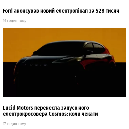
Ford анонсував новий електропікап за $28 тисяч
16 годин тому
Lucid Motors перенесла запуск ного
електрокросовера Cosmos: коли чекати
17 годин тому